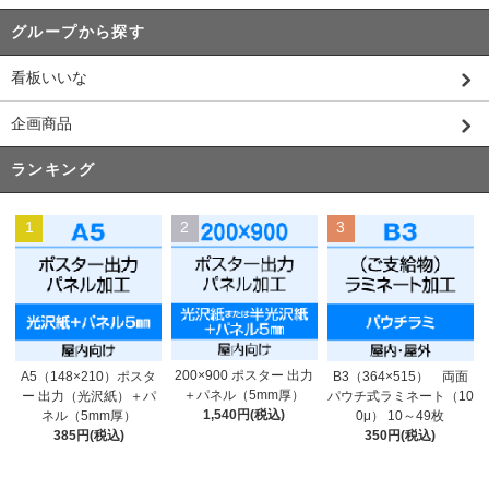
グループから探す
看板いいな
企画商品
ランキング
1
2
3
200×900 ポスター 出力
A5（148×210）ポスタ
B3（364×515） 両面
＋パネル（5mm厚）
ー 出力（光沢紙）＋パ
パウチ式ラミネート（10
1,540円(税込)
ネル（5mm厚）
0μ） 10～49枚
385円(税込)
350円(税込)