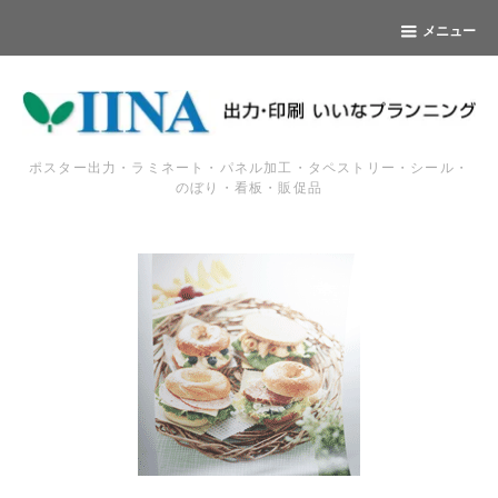
メニュー
ポスター出力・ラミネート・パネル加工・タペストリー・シール・
のぼり・看板・販促品