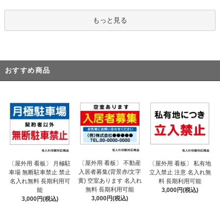
もっと見る
おすすめ商品
〔屋外用 看板〕 不動産
〔屋外用 看板〕 月極駐
〔屋外用 看板〕 私有地
入居者募集(背景赤/文字
車場 無断駐車禁止 禁止
立入禁止 注意 名入れ無
黄) 空室あります 名入れ
名入れ無料 長期利用可
料 長期利用可能
無料 長期利用可能
能
3,000円(税込)
3,000円(税込)
3,000円(税込)