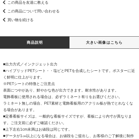
この商品を友達に教える
この商品について問い合わせる
買い物を続ける
商品説明
大きい画像はこちら
■出力方式／インクジェット出力
■ハイブリッドPETシート・・塩ビとPETを合成したシートです。ポスターに近
く鮮明に仕上がります。
※PETシートの特徴とご注意点
表面につやがあり、鮮やかな色が出力できます。耐水性があります。
電飾看板に使用される場合は、必ずラミネート有りをお選びください。
ラミネート無しの場合、PET素材と電飾看板用のアクリル板が熱でとれなくな
る場合があります。
■定番看板サイズは、一般的な看板サイズですが、看板により内寸が異なりま
す。ご注文前に必ずご確認ください。
■上下左右1cm未満はお値段は同じです。
■データが1㎝以上になる場合は、お値段をご提出し、お客様のご了解後に制作