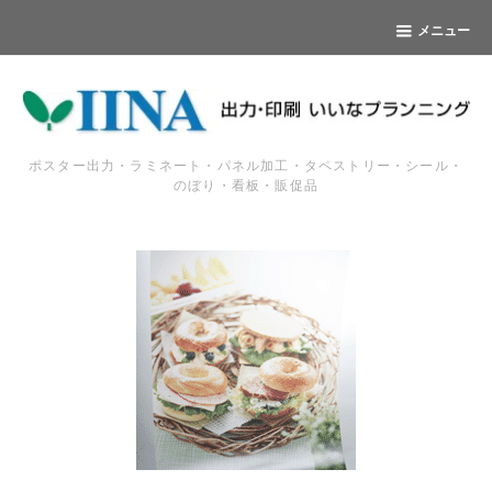
メニュー
ポスター出力・ラミネート・パネル加工・タペストリー・シール・
のぼり・看板・販促品