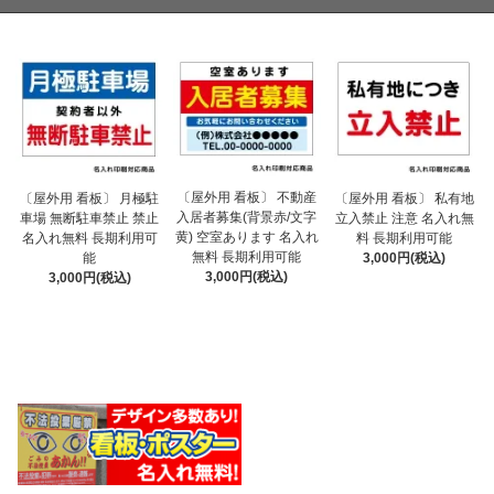
〔屋外用 看板〕 不動産
〔屋外用 看板〕 月極駐
〔屋外用 看板〕 私有地
入居者募集(背景赤/文字
車場 無断駐車禁止 禁止
立入禁止 注意 名入れ無
黄) 空室あります 名入れ
名入れ無料 長期利用可
料 長期利用可能
無料 長期利用可能
能
3,000円(税込)
3,000円(税込)
3,000円(税込)