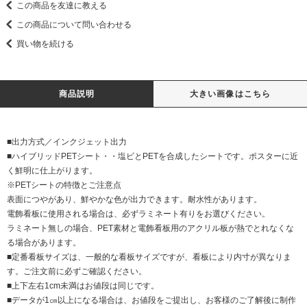
この商品を友達に教える
この商品について問い合わせる
買い物を続ける
商品説明
大きい画像はこちら
■出力方式／インクジェット出力
■ハイブリッドPETシート・・塩ビとPETを合成したシートです。ポスターに近
く鮮明に仕上がります。
※PETシートの特徴とご注意点
表面につやがあり、鮮やかな色が出力できます。耐水性があります。
電飾看板に使用される場合は、必ずラミネート有りをお選びください。
ラミネート無しの場合、PET素材と電飾看板用のアクリル板が熱でとれなくな
る場合があります。
■定番看板サイズは、一般的な看板サイズですが、看板により内寸が異なりま
す。ご注文前に必ずご確認ください。
■上下左右1cm未満はお値段は同じです。
■データが1㎝以上になる場合は、お値段をご提出し、お客様のご了解後に制作