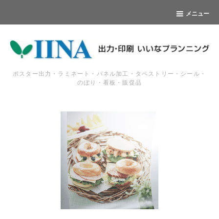
メニュー
ポスター出力・ラミネート・パネル加工・タペストリー・シール・
のぼり・看板・販促品