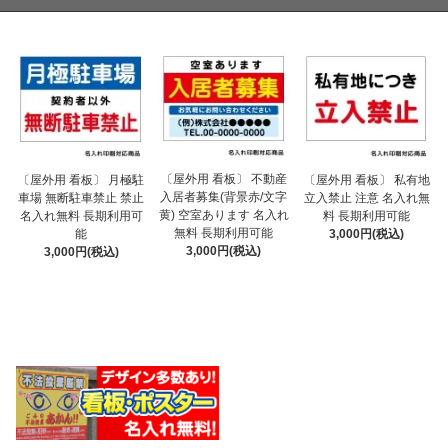
〔屋外用 看板〕 不動産
〔屋外用 看板〕 月極駐
〔屋外用 看板〕 私有地
入居者募集(背景赤/文字
車場 無断駐車禁止 禁止
立入禁止 注意 名入れ無
黄) 空室あります 名入れ
名入れ無料 長期利用可
料 長期利用可能
無料 長期利用可能
能
3,000円(税込)
3,000円(税込)
3,000円(税込)