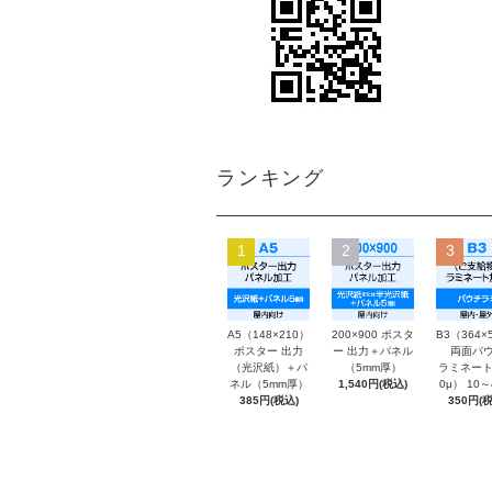
ランキング
1
2
3
A5（148×210）
200×900 ポスタ
B3（364×
ポスター 出力
ー 出力＋パネル
両面パウ
（光沢紙）＋パ
（5mm厚）
ラミネート
ネル（5mm厚）
1,540円(税込)
0μ） 10
385円(税込)
350円(税