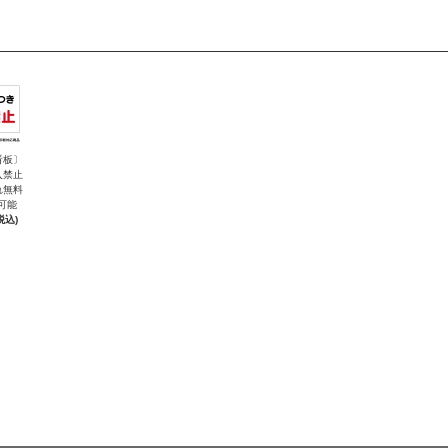
看板〕
入禁止
れ無料
可能
税込)