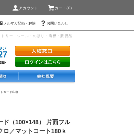
アカウント
カート(0)
メルマガ登録・解除
お問い合わせ
ストリー・シール・のぼり・看板・販促品
ストカード印刷
ド（100×148） 片面フル
クロ／マットコート180ｋ