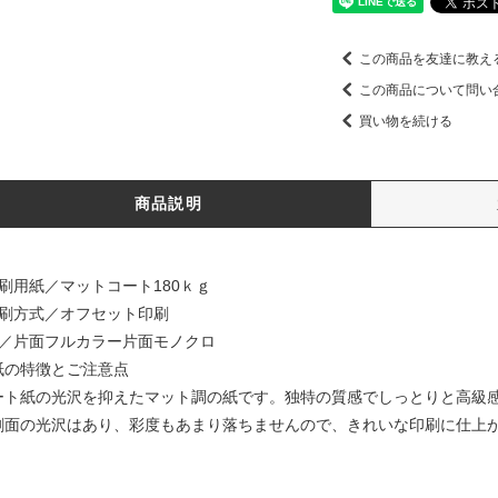
この商品を友達に教え
この商品について問い
買い物を続ける
商品説明
印刷用紙／マットコート180ｋｇ
印刷方式／オフセット印刷
色／片面フルカラー片面モノクロ
紙の特徴とご注意点
ート紙の光沢を抑えたマット調の紙です。独特の質感でしっとりと高級
刷面の光沢はあり、彩度もあまり落ちませんので、きれいな印刷に仕上