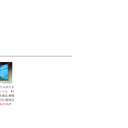
リルポスタ
レーム A1
生産品 納期
業日+配送日
OLD OUT