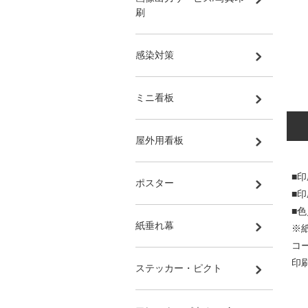
刷
感染対策
ミニ看板
屋外用看板
■
ポスター
■
■
紙垂れ幕
※
コ
印
ステッカー・ピクト