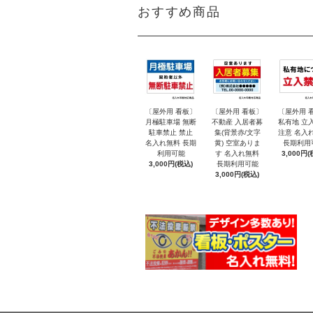
おすすめ商品
〔屋外用 看板〕
〔屋外用 看板〕
〔屋外用 
月極駐車場 無断
不動産 入居者募
私有地 立
駐車禁止 禁止
集(背景赤/文字
注意 名入
名入れ無料 長期
黄) 空室ありま
長期利用
利用可能
す 名入れ無料
3,000円(
3,000円(税込)
長期利用可能
3,000円(税込)