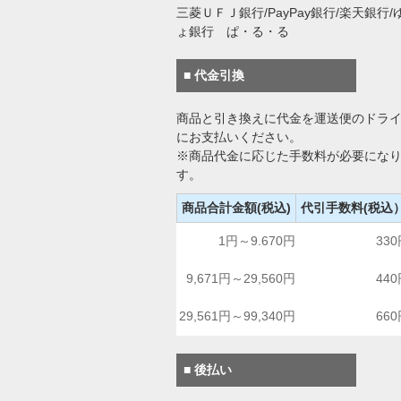
三菱ＵＦＪ銀行/PayPay銀行/楽天銀行/
ょ銀行 ぱ・る・る
■ 代金引換
商品と引き換えに代金を運送便のドラ
にお支払いください。
※商品代金に応じた手数料が必要にな
す。
商品合計金額(税込)
代引手数料(税込
1円～9.670円
33
9,671円～29,560円
44
29,561円～99,340円
66
■ 後払い