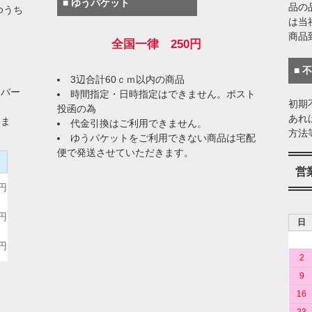
■ ゆうパケット
品の
ゆうち
は当
商品
全国一律 250円
■ 
3辺合計60ｃｍ以内の商品
イバー
時間指定・日時指定はできません。ポスト
初期
投函の為
あれ
りま
代金引換はご利用できません。
方法
ゆうパケットをご利用できない商品は宅配
便で発送させていただきます。
）
営
0円
0円
日
0円
2
9
16