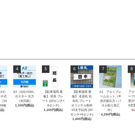
4
5
6
7
8
515）
A2（420×594）
【駐車場用 看
【駐車場用 看
A1 アルミフレ
アク
チ式
ポスター 出力
板】 班長 プレ
板】 名前札 社
ームセット（半
ーフ
（10
（光沢紙）
ート (30センチ×
名札 プレート
光沢紙出力＋パ
受注
～49枚
1,100円(税込)
8センチ)
オリジナル制作
ネル貼り加工
6営
込)
1,100円(税込)
10文字以内 (30
付）
S
センチ×8センチ)
4,290円(税込)
1,400円(税込)