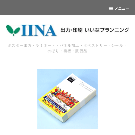
メニュー
ポスター出力・ラミネート・パネル加工・タペストリー・シール・
のぼり・看板・販促品