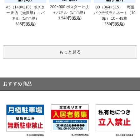
200×900 ポスター 出力
A5（148×210）ポスタ
B3（364×515） 両面
＋パネル（5mm厚）
ー 出力（光沢紙）＋パ
パウチ式ラミネート（10
1,540円(税込)
ネル（5mm厚）
0μ） 10～49枚
385円(税込)
350円(税込)
もっと見る
おすすめ商品