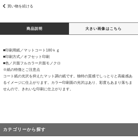
買い物を続ける
商品説明
大きい画像はこちら
■印刷用紙／マットコート180ｋｇ
■印刷方式／オフセット印刷
■色／片面フルカラー片面モノクロ
※紙の特徴とご注意点
コート紙の光沢を抑えたマット調の紙です。独特の質感でしっとりと高級感あ
るイメージに仕上がります。カラー印刷面の光沢はあり、彩度もあまり落ちま
せんので、きれいな印刷に仕上がります。
カテゴリーから探す