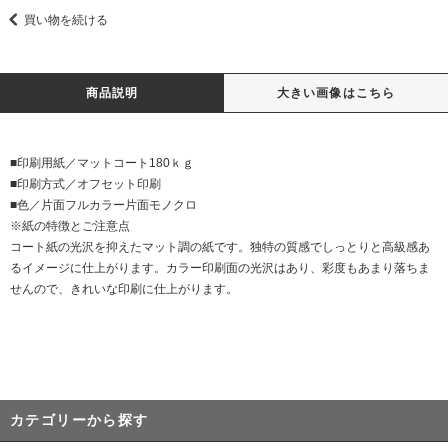
買い物を続ける
商品説明
大きい画像はこちら
■印刷用紙／マットコート180ｋｇ
■印刷方式／オフセット印刷
■色／片面フルカラー片面モノクロ
※紙の特徴とご注意点
コート紙の光沢を抑えたマット調の紙です。独特の質感でしっとりと高級感あ
るイメージに仕上がります。カラー印刷面の光沢はあり、彩度もあまり落ちま
せんので、きれいな印刷に仕上がります。
カテゴリーから探す