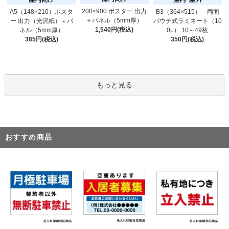
200×900 ポスター 出力
A5（148×210）ポスタ
B3（364×515） 両面
＋パネル（5mm厚）
ー 出力（光沢紙）＋パ
パウチ式ラミネート（10
1,540円(税込)
ネル（5mm厚）
0μ） 10～49枚
385円(税込)
350円(税込)
もっと見る
おすすめ商品