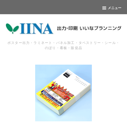
メニュー
ポスター出力・ラミネート・パネル加工・タペストリー・シール・
のぼり・看板・販促品