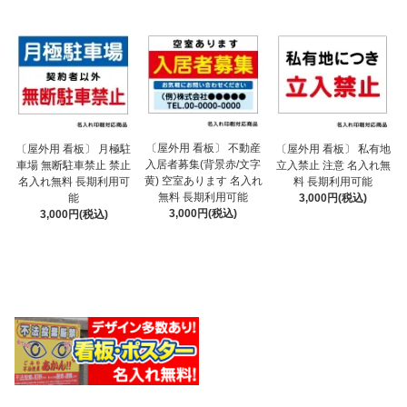
〔屋外用 看板〕 不動産
〔屋外用 看板〕 月極駐
〔屋外用 看板〕 私有地
入居者募集(背景赤/文字
車場 無断駐車禁止 禁止
立入禁止 注意 名入れ無
黄) 空室あります 名入れ
名入れ無料 長期利用可
料 長期利用可能
無料 長期利用可能
能
3,000円(税込)
3,000円(税込)
3,000円(税込)