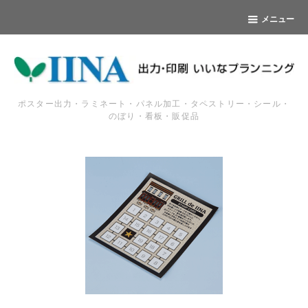
メニュー
ポスター出力・ラミネート・パネル加工・タペストリー・シール・
のぼり・看板・販促品