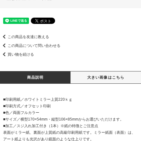
この商品を友達に教える
この商品について問い合わせる
買い物を続ける
商品説明
大きい画像はこちら
■印刷用紙／ホワイトミラー上質220ｋｇ
■印刷方式／オフセット印刷
■色／両面フルカラー
■サイズ／横型170×54mm・縦型106×85mmからお選びいただけます。
■加工／スジ入れ加工付き（1本）※紙の特徴とご注意点
表面がミラー紙、裏面が上質紙の高級印刷用紙です。ミラー紙面（表面）は、
アート紙よりも光沢があり鏡面のような仕上りです。