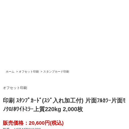
ホーム
>
オフセット印刷
>
スタンプカード印刷
オフセット印刷
印刷 ｽﾀﾝﾌﾟｶｰﾄﾞ(ｽｼﾞ入れ加工付) 片面ﾌﾙｶﾗｰ片面ﾓ
ﾉｸﾛ/ﾎﾜｲﾄﾐﾗｰ上質220kg 2,000枚
販売価格：20,600円(税込)