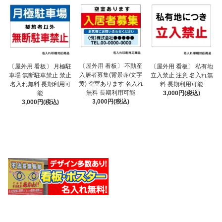
〔屋外用 看板〕 不動産
〔屋外用 看板〕 月極駐
〔屋外用 看板〕 私有地
入居者募集(背景赤/文字
車場 無断駐車禁止 禁止
立入禁止 注意 名入れ無
黄) 空室あります 名入れ
名入れ無料 長期利用可
料 長期利用可能
無料 長期利用可能
能
3,000円(税込)
3,000円(税込)
3,000円(税込)