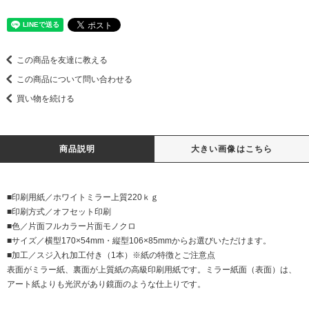
この商品を友達に教える
この商品について問い合わせる
買い物を続ける
商品説明
大きい画像はこちら
■印刷用紙／ホワイトミラー上質220ｋｇ
■印刷方式／オフセット印刷
■色／片面フルカラー片面モノクロ
■サイズ／横型170×54mm・縦型106×85mmからお選びいただけます。
■加工／スジ入れ加工付き（1本）※紙の特徴とご注意点
表面がミラー紙、裏面が上質紙の高級印刷用紙です。ミラー紙面（表面）は、
アート紙よりも光沢があり鏡面のような仕上りです。