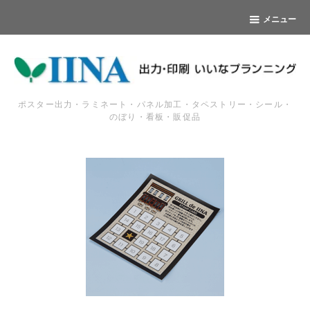
メニュー
ポスター出力・ラミネート・パネル加工・タペストリー・シール・
のぼり・看板・販促品