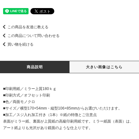
この商品を友達に教える
この商品について問い合わせる
買い物を続ける
商品説明
大きい画像はこちら
■印刷用紙／ミラー上質180ｋｇ
■印刷方式／オフセット印刷
■色／両面モノクロ
■サイズ／横型170×54mm・縦型106×85mmからお選びいただけます。
■加工／スジ入れ加工付き（1本）※紙の特徴とご注意点
表面がミラー紙、裏面が上質紙の高級印刷用紙です。ミラー紙面（表面）は、
アート紙よりも光沢があり鏡面のような仕上りです。