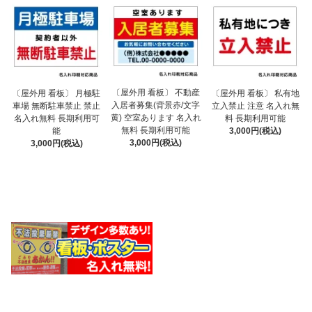
〔屋外用 看板〕 不動産
〔屋外用 看板〕 月極駐
〔屋外用 看板〕 私有地
入居者募集(背景赤/文字
車場 無断駐車禁止 禁止
立入禁止 注意 名入れ無
黄) 空室あります 名入れ
名入れ無料 長期利用可
料 長期利用可能
無料 長期利用可能
能
3,000円(税込)
3,000円(税込)
3,000円(税込)