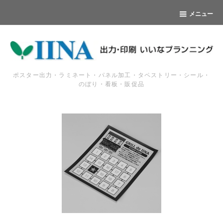
メニュー
ポスター出力・ラミネート・パネル加工・タペストリー・シール・
のぼり・看板・販促品