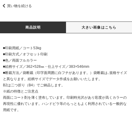
買い物を続ける
商品説明
大きい画像はこちら
■印刷用紙／コート53kg
■印刷方式／オフセット印刷
■色／両面フルカラー
■絵柄サイズ／362×528㎜・仕上サイズ／383×546mm
■断裁方法／袋断裁（印字面周囲に白フチがあります。）袋断裁は､規格サイズ
と異なります。絵柄サイズでデータ作成をお願いいたします。
B2は二つ折り（B4）でご納品します。
※紙の特徴とご注意点
両面にコート剤を薄く塗布しています。印刷時光沢があり彩度が高くカラーの
再現性に優れています。ハンドビラ等のもっともよく利用されている一般的な
用紙です。