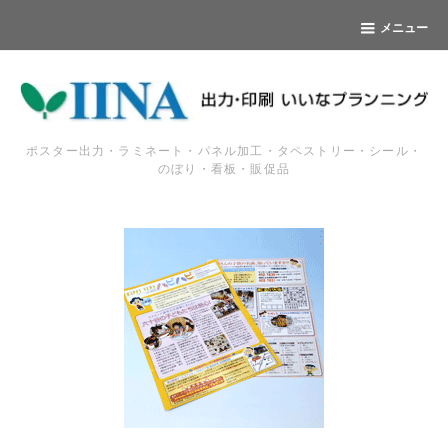
メニュー
ポスター出力・ラミネート・パネル加工・タペストリー・シール・
のぼり・看板・販促品