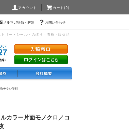
アカウント
カート(0)
メルマガ登録・解除
お問い合わせ
ストリー・シール・のぼり・看板・販促品
部数チラシ印刷
フルカラー片面モノクロ／コ
枚