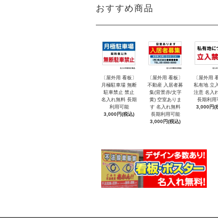
おすすめ商品
〔屋外用 看板〕
〔屋外用 看板〕
〔屋外用 
月極駐車場 無断
不動産 入居者募
私有地 立
駐車禁止 禁止
集(背景赤/文字
注意 名入
名入れ無料 長期
黄) 空室ありま
長期利用
利用可能
す 名入れ無料
3,000円(
3,000円(税込)
長期利用可能
3,000円(税込)