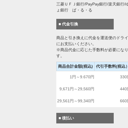
三菱ＵＦＪ銀行/PayPay銀行/楽天銀行/
ょ銀行 ぱ・る・る
■ 代金引換
商品と引き換えに代金を運送便のドラ
にお支払いください。
※商品代金に応じた手数料が必要にな
す。
商品合計金額(税込)
代引手数料(税込
1円～9.670円
33
9,671円～29,560円
44
29,561円～99,340円
66
■ 後払い