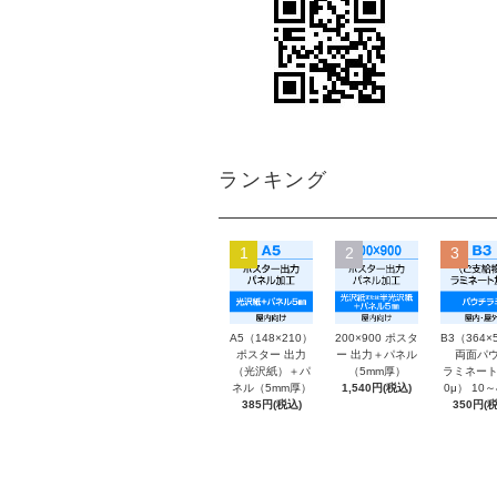
ランキング
1
2
3
A5（148×210）
200×900 ポスタ
B3（364×
ポスター 出力
ー 出力＋パネル
両面パウ
（光沢紙）＋パ
（5mm厚）
ラミネート
ネル（5mm厚）
1,540円(税込)
0μ） 10
385円(税込)
350円(税