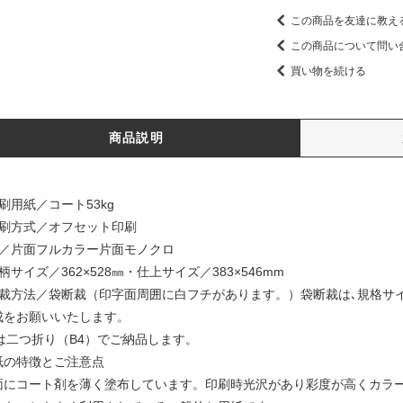
この商品を友達に教え
この商品について問い
買い物を続ける
商品説明
刷用紙／コート53kg
印刷方式／オフセット印刷
色／片面フルカラー片面モノクロ
柄サイズ／362×528㎜・仕上サイズ／383×546mm
断裁方法／袋断裁（印字面周囲に白フチがあります。）袋断裁は､規格サ
成をお願いいたします。
2は二つ折り（B4）でご納品します。
紙の特徴とご注意点
面にコート剤を薄く塗布しています。印刷時光沢があり彩度が高くカラ