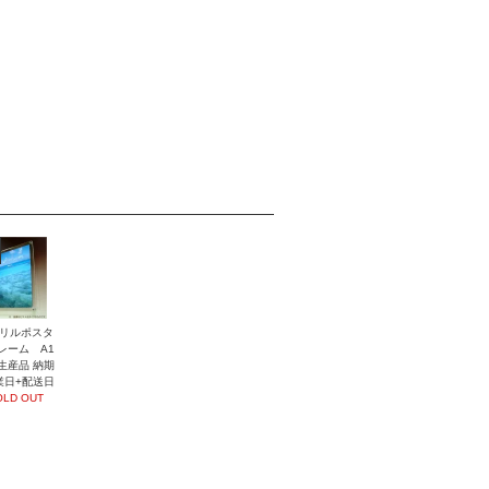
リルポスタ
レーム A1
生産品 納期
業日+配送日
OLD OUT