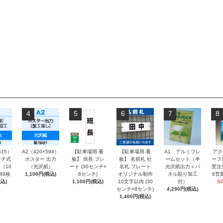
4
5
6
7
8
515）
A2（420×594）
【駐車場用 看
【駐車場用 看
A1 アルミフレ
アク
チ式
ポスター 出力
板】 班長 プレ
板】 名前札 社
ームセット（半
ーフ
（10
（光沢紙）
ート (30センチ×
名札 プレート
光沢紙出力＋パ
受注
～49枚
1,100円(税込)
8センチ)
オリジナル制作
ネル貼り加工
6営
込)
1,100円(税込)
10文字以内 (30
付）
S
センチ×8センチ)
4,290円(税込)
1,400円(税込)