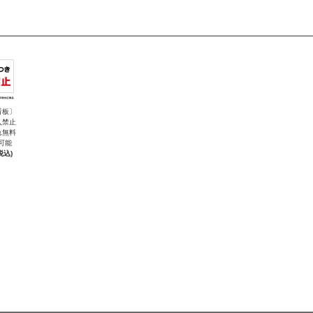
看板〕
入禁止
れ無料
可能
税込)