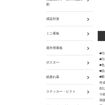
刷
感染対策
ミニ看板
屋外用看板
■印
■
ポスター
■
■絵
■
紙垂れ幕
作
B
ステッカー・ピクト
※
両