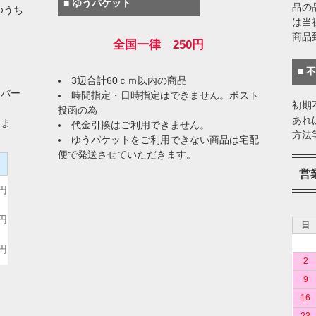
■ ゆうパケット
品の
ゆうち
は当
商品
全国一律 250円
■ 
3辺合計60ｃｍ以内の商品
イバー
時間指定・日時指定はできません。ポスト
初期
投函の為
あれ
りま
代金引換はご利用できません。
方法
ゆうパケットをご利用できない商品は宅配
便で発送させていただきます。
）
営
0円
0円
日
0円
2
9
16