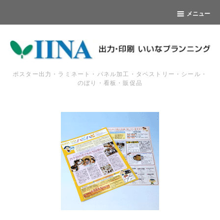
メニュー
ポスター出力・ラミネート・パネル加工・タペストリー・シール・
のぼり・看板・販促品