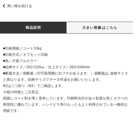
買い物を続ける
商品説明
大きい画像はこちら
■印刷用紙／コート53kg
■印刷方式／オフセット印刷
■色／片面フルカラー
■絵柄サイズ／362×528㎜・仕上サイズ／383×546mm
■断裁方法／袋断裁（印字面周囲に白フチがあります。）袋断裁は､規格サイズ
と異なります。絵柄サイズでデータ作成をお願いいたします。
B2は二つ折り（B4）でご納品します。
※紙の特徴とご注意点
両面にコート剤を薄く塗布しています。印刷時光沢があり彩度が高くカラーの
再現性に優れています。ハンドビラ等のもっともよく利用されている一般的な
用紙です。