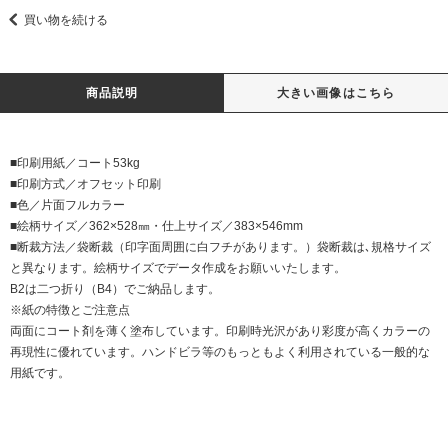
買い物を続ける
商品説明
大きい画像はこちら
■印刷用紙／コート53kg
■印刷方式／オフセット印刷
■色／片面フルカラー
■絵柄サイズ／362×528㎜・仕上サイズ／383×546mm
■断裁方法／袋断裁（印字面周囲に白フチがあります。）袋断裁は､規格サイズ
と異なります。絵柄サイズでデータ作成をお願いいたします。
B2は二つ折り（B4）でご納品します。
※紙の特徴とご注意点
両面にコート剤を薄く塗布しています。印刷時光沢があり彩度が高くカラーの
再現性に優れています。ハンドビラ等のもっともよく利用されている一般的な
用紙です。