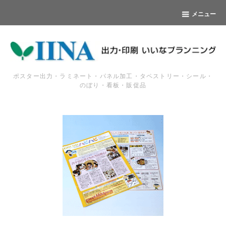
メニュー
ポスター出力・ラミネート・パネル加工・タペストリー・シール・
のぼり・看板・販促品