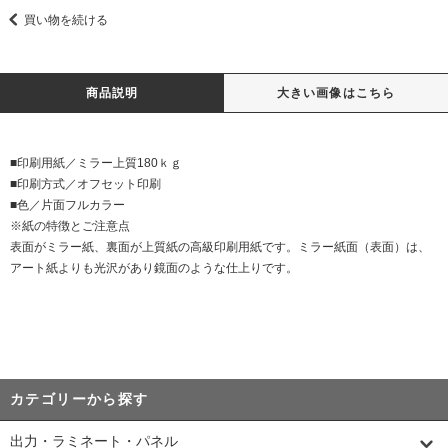
買い物を続ける
商品説明
大きい画像はこちら
■印刷用紙／ミラー上質180ｋｇ
■印刷方式／オフセット印刷
■色／片面フルカラー
※紙の特徴とご注意点
表面がミラー紙、裏面が上質紙の高級印刷用紙です。ミラー紙面（表面）は、
アート紙よりも光沢があり鏡面のような仕上りです。
カテゴリーから探す
出力・ラミネート・パネル