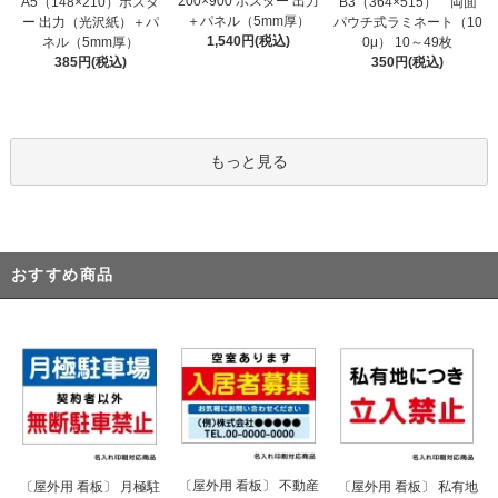
200×900 ポスター 出力
A5（148×210）ポスタ
B3（364×515） 両面
＋パネル（5mm厚）
ー 出力（光沢紙）＋パ
パウチ式ラミネート（10
1,540円(税込)
ネル（5mm厚）
0μ） 10～49枚
385円(税込)
350円(税込)
もっと見る
おすすめ商品
〔屋外用 看板〕 不動産
〔屋外用 看板〕 月極駐
〔屋外用 看板〕 私有地