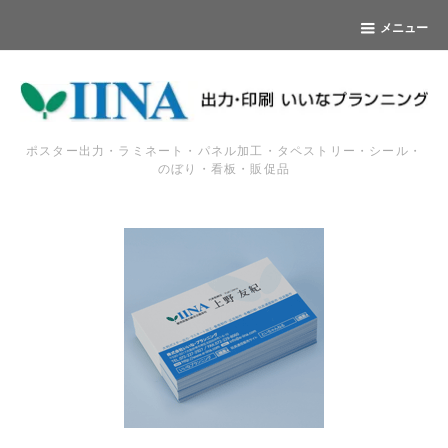
メニュー
ポスター出力・ラミネート・パネル加工・タペストリー・シール・
のぼり・看板・販促品