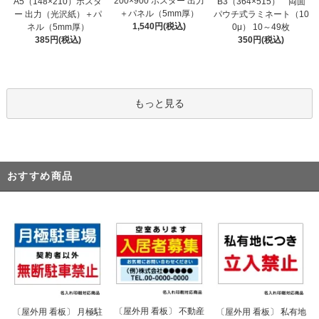
200×900 ポスター 出力
A5（148×210）ポスタ
B3（364×515） 両面
＋パネル（5mm厚）
ー 出力（光沢紙）＋パ
パウチ式ラミネート（10
1,540円(税込)
ネル（5mm厚）
0μ） 10～49枚
385円(税込)
350円(税込)
もっと見る
おすすめ商品
〔屋外用 看板〕 不動産
〔屋外用 看板〕 月極駐
〔屋外用 看板〕 私有地