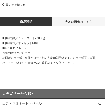
買い物を続ける
商品説明
大きい画像はこちら
■印刷用紙／ミラーコート220ｋｇ
■印刷方式／オフセット印刷
■色／両面フルカラー
※紙の特徴とご注意点
表面がミラー紙、裏面がコート紙の高級印刷用紙です。ミラー紙面（表面）
は、アート紙よりも光沢があり鏡面のような仕上りです。
カテゴリーから探す
出力・ラミネート・パネル