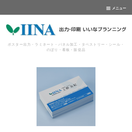
メニュー
ポスター出力・ラミネート・パネル加工・タペストリー・シール・
のぼり・看板・販促品