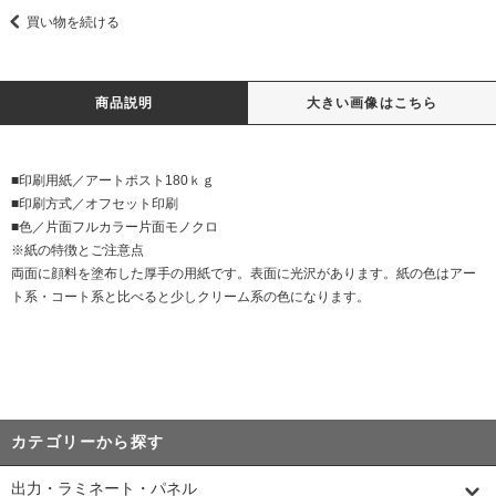
買い物を続ける
商品説明
大きい画像はこちら
■印刷用紙／アートポスト180ｋｇ
■印刷方式／オフセット印刷
■色／片面フルカラー片面モノクロ
※紙の特徴とご注意点
両面に顔料を塗布した厚手の用紙です。表面に光沢があります。紙の色はアー
ト系・コート系と比べると少しクリーム系の色になります。
カテゴリーから探す
出力・ラミネート・パネル