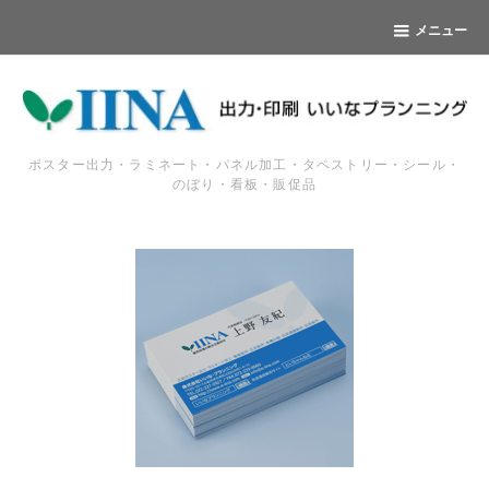
メニュー
ポスター出力・ラミネート・パネル加工・タペストリー・シール・
のぼり・看板・販促品