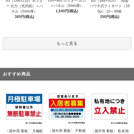
200×900 ポスター 出力
A5（148×210）ポスタ
B3（364×515） 両面
＋パネル（5mm厚）
ー 出力（光沢紙）＋パ
パウチ式ラミネート（10
1,540円(税込)
ネル（5mm厚）
0μ） 10～49枚
385円(税込)
350円(税込)
もっと見る
おすすめ商品
〔屋外用 看板〕 不動産
〔屋外用 看板〕 月極駐
〔屋外用 看板〕 私有地