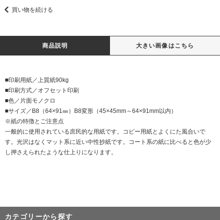
買い物を続ける
商品説明
大きい画像はこちら
■印刷用紙／上質紙90kg
■印刷方式／オフセット印刷
■色／片面モノクロ
■サイズ／B8（64×91㎜）B8変形（45×45mm～64×91mm以内）
※紙の特徴とご注意点
一般的に使用されている庶民的な用紙です。コピー用紙とよくにた風合いで
す。光沢はなくマット系に近い中性抄紙です。コート系の紙に比べると色が少
し押さえられたような仕上りになります。
カテゴリーから探す