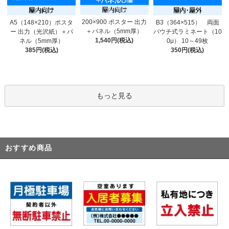
200×900 ポスター 出力
A5（148×210）ポスタ
B3（364×515） 両面
＋パネル（5mm厚）
ー 出力（光沢紙）＋パ
パウチ式ラミネート（10
1,540円(税込)
ネル（5mm厚）
0μ） 10～49枚
385円(税込)
350円(税込)
もっと見る
おすすめ商品