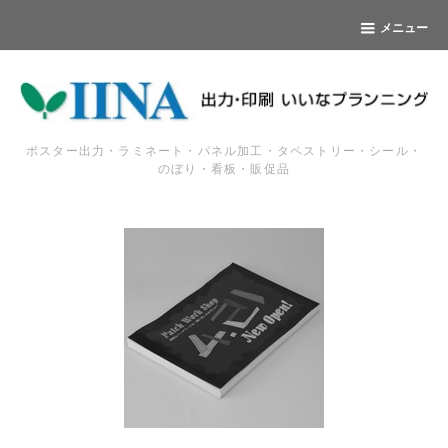
メニュー
ポスター出力・ラミネート・パネル加工・タペストリー・シール・
のぼり・看板・販促品