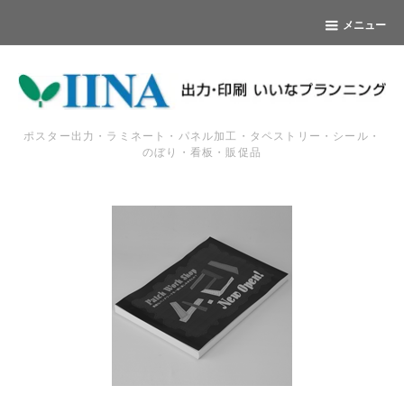
メニュー
ポスター出力・ラミネート・パネル加工・タペストリー・シール・
のぼり・看板・販促品