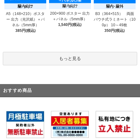
200×900 ポスター 出力
A5（148×210）ポスタ
B3（364×515） 両面
＋パネル（5mm厚）
ー 出力（光沢紙）＋パ
パウチ式ラミネート（10
1,540円(税込)
ネル（5mm厚）
0μ） 10～49枚
385円(税込)
350円(税込)
もっと見る
おすすめ商品