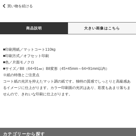
買い物を続ける
商品説明
大きい画像はこちら
■印刷用紙／マットコート110kg
■印刷方式／オフセット印刷
■色／片面モノクロ
■サイズ／B8（64×91㎜）B8変形（45×45mm～64×91mm以内）
※紙の特徴とご注意点
コート紙の光沢を抑えたマット調の紙です。独特の質感でしっとりと高級感あ
るイメージに仕上がります。カラー印刷面の光沢はあり、彩度もあまり落ちま
せんので、きれいな印刷に仕上がります。
カテゴリーから探す