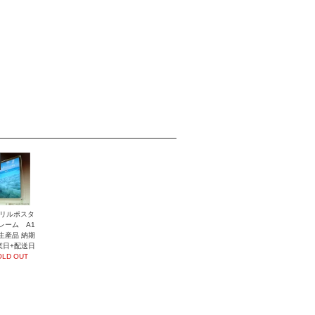
リルポスタ
レーム A1
生産品 納期
業日+配送日
OLD OUT