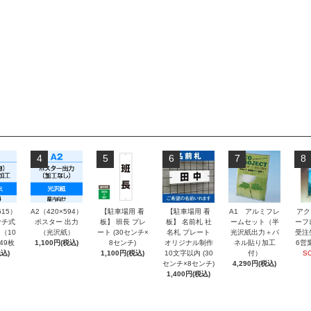
4
5
6
7
8
515）
A2（420×594）
【駐車場用 看
【駐車場用 看
A1 アルミフレ
アク
チ式
ポスター 出力
板】 班長 プレ
板】 名前札 社
ームセット（半
ーフ
（10
（光沢紙）
ート (30センチ×
名札 プレート
光沢紙出力＋パ
受注
～49枚
1,100円(税込)
8センチ)
オリジナル制作
ネル貼り加工
6営
込)
1,100円(税込)
10文字以内 (30
付）
S
センチ×8センチ)
4,290円(税込)
1,400円(税込)