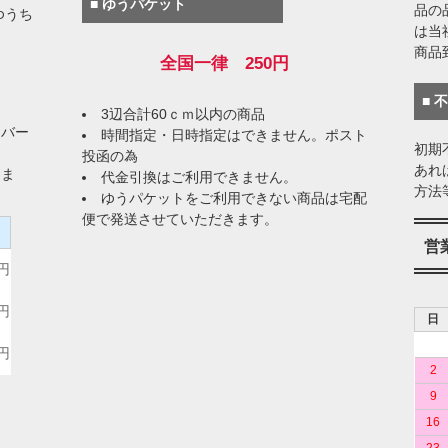
■ ゆうパケット
品の
ゆうち
は当
商品
全国一律 250円
■ 
3辺合計60ｃｍ以内の商品
イバー
時間指定・日時指定はできません。ポスト
初期
投函の為
あれ
りま
代金引換はご利用できません。
方法
ゆうパケットをご利用できない商品は宅配
便で発送させていただきます。
）
営
0円
0円
日
0円
2
9
16