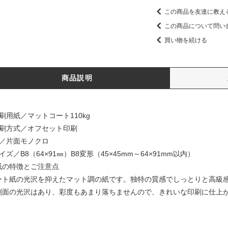
この商品を友達に教え
この商品について問い
買い物を続ける
商品説明
刷用紙／マットコート110kg
印刷方式／オフセット印刷
色／片面モノクロ
イズ／B8（64×91㎜）B8変形（45×45mm～64×91mm以内）
紙の特徴とご注意点
ート紙の光沢を抑えたマット調の紙です。独特の質感でしっとりと高級
刷面の光沢はあり、彩度もあまり落ちませんので、きれいな印刷に仕上