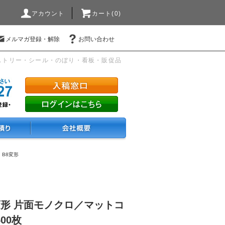
アカウント
カート(0)
メルマガ登録・解除
お問い合わせ
ストリー・シール・のぼり・看板・販促品
・B8変形
変形 片面モノクロ／マットコ
500枚