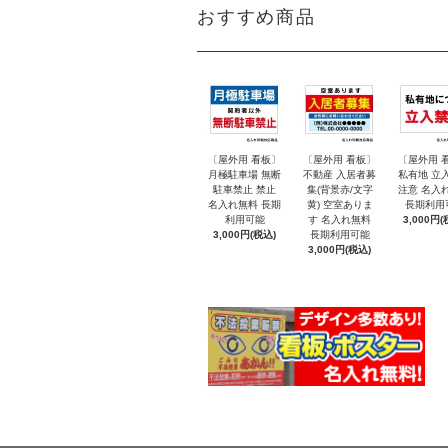
おすすめ商品
〔屋外用 看板〕
〔屋外用 看板〕
〔屋外用 
月極駐車場 無断
不動産 入居者募
私有地 立
駐車禁止 禁止
集(背景赤/文字
注意 名入
名入れ無料 長期
黄) 空室ありま
長期利用
利用可能
す 名入れ無料
3,000円(
3,000円(税込)
長期利用可能
3,000円(税込)