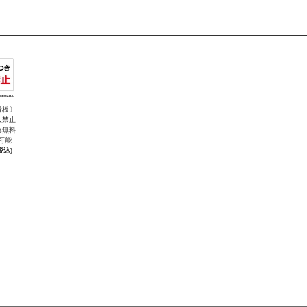
看板〕
入禁止
れ無料
可能
税込)