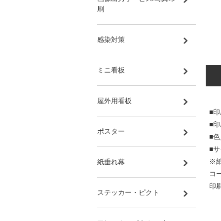
刷
感染対策
ミニ看板
屋外用看板
■印
■
ポスター
■
■サ
※
紙垂れ幕
コ
印
ステッカー・ピクト