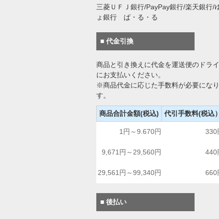
三菱ＵＦＪ銀行/PayPay銀行/楽天銀行/
ょ銀行 ぱ・る・る
■ 代金引換
商品と引き換えに代金を運送便のドラ
にお支払いください。
※商品代金に応じた手数料が必要にな
す。
商品合計金額(税込)
代引手数料(税込
1円～9.670円
33
9,671円～29,560円
44
29,561円～99,340円
66
■ 後払い