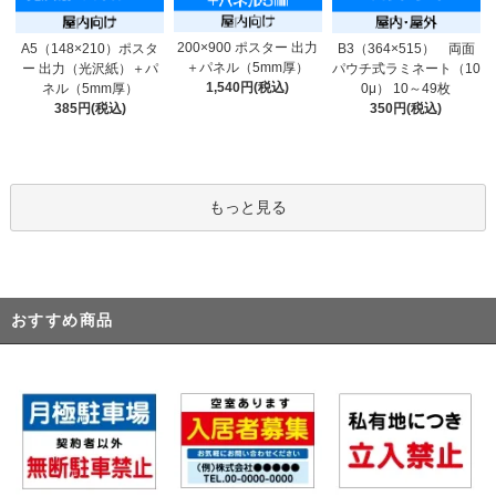
200×900 ポスター 出力
A5（148×210）ポスタ
B3（364×515） 両面
＋パネル（5mm厚）
ー 出力（光沢紙）＋パ
パウチ式ラミネート（10
1,540円(税込)
ネル（5mm厚）
0μ） 10～49枚
385円(税込)
350円(税込)
もっと見る
おすすめ商品