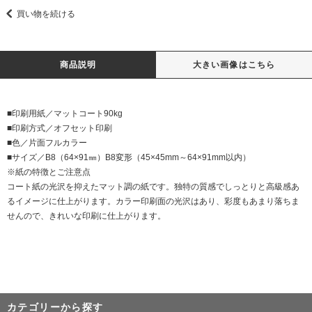
買い物を続ける
商品説明
大きい画像はこちら
■印刷用紙／マットコート90kg
■印刷方式／オフセット印刷
■色／片面フルカラー
■サイズ／B8（64×91㎜）B8変形（45×45mm～64×91mm以内）
※紙の特徴とご注意点
コート紙の光沢を抑えたマット調の紙です。独特の質感でしっとりと高級感あ
るイメージに仕上がります。カラー印刷面の光沢はあり、彩度もあまり落ちま
せんので、きれいな印刷に仕上がります。
カテゴリーから探す