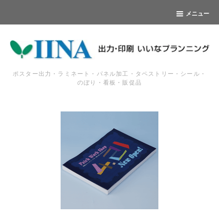
メニュー
ポスター出力・ラミネート・パネル加工・タペストリー・シール・
のぼり・看板・販促品