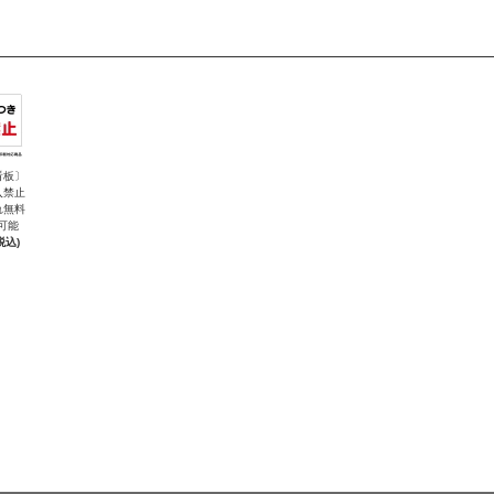
看板〕
入禁止
れ無料
可能
税込)