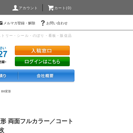
アカウント
カート(0)
メルマガ登録・解除
お問い合わせ
ストリー・シール・のぼり・看板・販促品
・B8変形
変形 両面フルカラー／コート
0枚