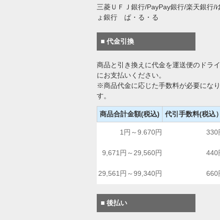
三菱ＵＦＪ銀行/PayPay銀行/楽天銀行/
ょ銀行 ぱ・る・る
■ 代金引換
商品と引き換えに代金を運送便のドラ
にお支払いください。
※商品代金に応じた手数料が必要にな
す。
商品合計金額(税込)
代引手数料(税込
1円～9.670円
33
9,671円～29,560円
44
29,561円～99,340円
66
■ 後払い