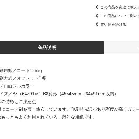
この商品を友達に教え
この商品について問い
買い物を続ける
商品説明
刷用紙／コート135kg
印刷方式／オフセット印刷
色／両面フルカラー
イズ／B8（64×91㎜）B8変形（45×45mm～64×91mm以内）
紙の特徴とご注意点
面にコート剤を薄く塗布しています。印刷時光沢があり彩度が高くカラ
のもっともよく利用されている一般的な用紙です。