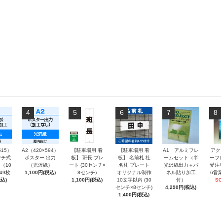
4
5
6
7
8
515）
A2（420×594）
【駐車場用 看
【駐車場用 看
A1 アルミフレ
アク
チ式
ポスター 出力
板】 班長 プレ
板】 名前札 社
ームセット（半
ーフ
（10
（光沢紙）
ート (30センチ×
名札 プレート
光沢紙出力＋パ
受注
～49枚
1,100円(税込)
8センチ)
オリジナル制作
ネル貼り加工
6営
込)
1,100円(税込)
10文字以内 (30
付）
S
センチ×8センチ)
4,290円(税込)
1,400円(税込)