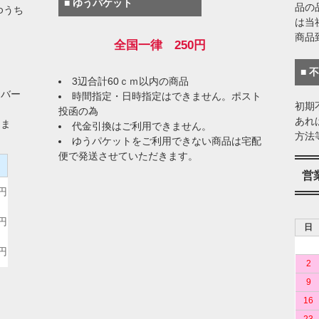
■ ゆうパケット
品の
ゆうち
は当
商品
全国一律 250円
■ 
3辺合計60ｃｍ以内の商品
イバー
時間指定・日時指定はできません。ポスト
初期
投函の為
あれ
りま
代金引換はご利用できません。
方法
ゆうパケットをご利用できない商品は宅配
便で発送させていただきます。
）
営
0円
0円
日
0円
2
9
16