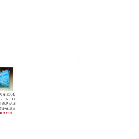
リルポスタ
レーム A1
生産品 納期
業日+配送日
OLD OUT