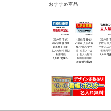
おすすめ商品
〔屋外用 看板〕
〔屋外用 看板〕
〔屋外用 
月極駐車場 無断
不動産 入居者募
私有地 立
駐車禁止 禁止
集(背景赤/文字
注意 名入
名入れ無料 長期
黄) 空室ありま
長期利用
利用可能
す 名入れ無料
3,000円(
3,000円(税込)
長期利用可能
3,000円(税込)