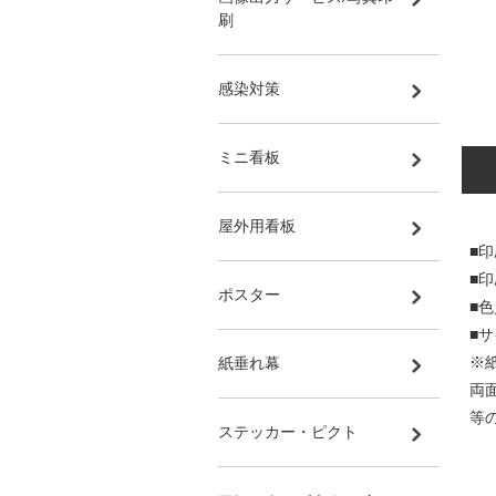
刷
感染対策
ミニ看板
屋外用看板
■印
■
ポスター
■
■サ
※
紙垂れ幕
両
等
ステッカー・ピクト