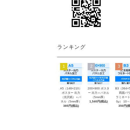
ランキング
1
2
3
A5（148×210）
200×900 ポスタ
B3（364×
ポスター 出力
ー 出力＋パネル
両面パウ
（光沢紙）＋パ
（5mm厚）
ラミネート
ネル（5mm厚）
1,540円(税込)
0μ） 10
385円(税込)
350円(税