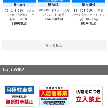
200×900 ポスター 出力
A5（148×210）ポスタ
B3（364×515） 両面
＋パネル（5mm厚）
ー 出力（光沢紙）＋パ
パウチ式ラミネート（10
1,540円(税込)
ネル（5mm厚）
0μ） 10～49枚
385円(税込)
350円(税込)
もっと見る
おすすめ商品