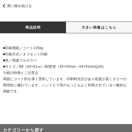
買い物を続ける
商品説明
大きい画像はこちら
■印刷用紙／コート135kg
■印刷方式／オフセット印刷
■色／両面フルカラー
■サイズ／B8（64×91㎜）B8変形（45×45mm～64×91mm以内）
※紙の特徴とご注意点
両面にコート剤を薄く塗布しています。印刷時光沢があり彩度が高くカラーの
再現性に優れています。ハンドビラ等のもっともよく利用されている一般的な
用紙です。
カテゴリーから探す