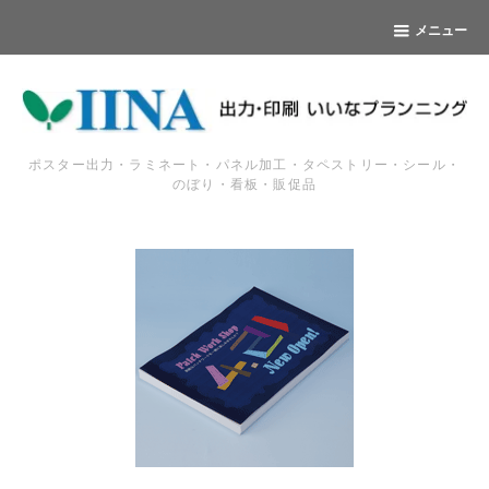
メニュー
ポスター出力・ラミネート・パネル加工・タペストリー・シール・
のぼり・看板・販促品