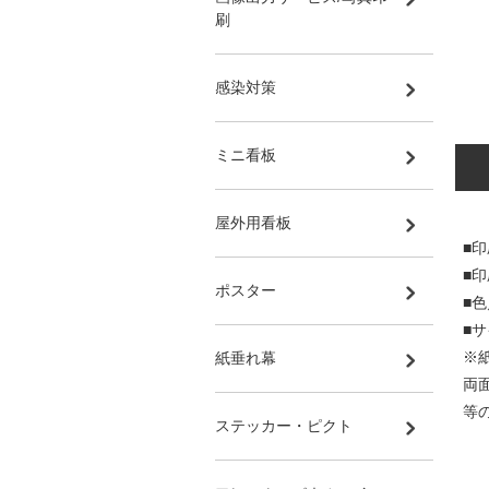
刷
感染対策
ミニ看板
屋外用看板
■印
■
ポスター
■
■サ
※
紙垂れ幕
両
等
ステッカー・ピクト