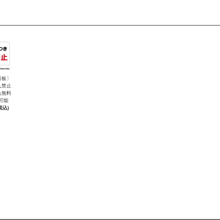
看板〕
入禁止
れ無料
可能
税込)