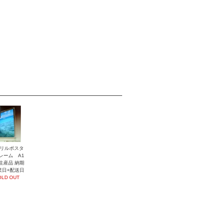
リルポスタ
レーム A1
生産品 納期
業日+配送日
OLD OUT