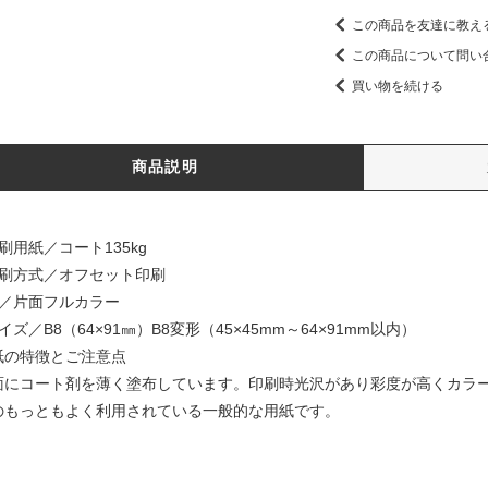
この商品を友達に教え
この商品について問い
買い物を続ける
商品説明
刷用紙／コート135kg
印刷方式／オフセット印刷
色／片面フルカラー
イズ／B8（64×91㎜）B8変形（45×45mm～64×91mm以内）
紙の特徴とご注意点
面にコート剤を薄く塗布しています。印刷時光沢があり彩度が高くカラ
のもっともよく利用されている一般的な用紙です。