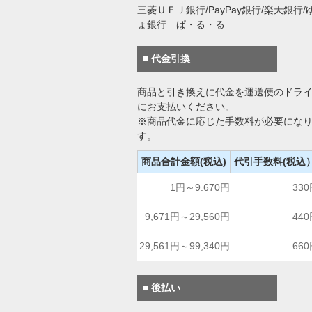
三菱ＵＦＪ銀行/PayPay銀行/楽天銀行/
ょ銀行 ぱ・る・る
■ 代金引換
商品と引き換えに代金を運送便のドラ
にお支払いください。
※商品代金に応じた手数料が必要にな
す。
商品合計金額(税込)
代引手数料(税込
1円～9.670円
33
9,671円～29,560円
44
29,561円～99,340円
66
■ 後払い