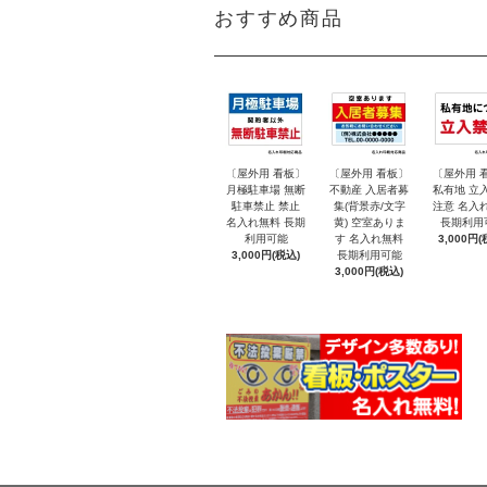
おすすめ商品
〔屋外用 看板〕
〔屋外用 看板〕
〔屋外用 
月極駐車場 無断
不動産 入居者募
私有地 立
駐車禁止 禁止
集(背景赤/文字
注意 名入
名入れ無料 長期
黄) 空室ありま
長期利用
利用可能
す 名入れ無料
3,000円(
3,000円(税込)
長期利用可能
3,000円(税込)