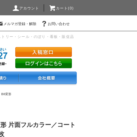
アカウント
カート(0)
メルマガ登録・解除
お問い合わせ
ストリー・シール・のぼり・看板・販促品
・B8変形
変形 片面フルカラー／コート
0枚