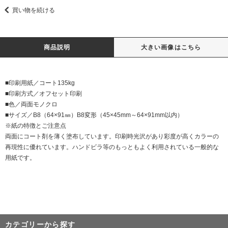
買い物を続ける
商品説明
大きい画像はこちら
■印刷用紙／コート135kg
■印刷方式／オフセット印刷
■色／両面モノクロ
■サイズ／B8（64×91㎜）B8変形（45×45mm～64×91mm以内）
※紙の特徴とご注意点
両面にコート剤を薄く塗布しています。印刷時光沢があり彩度が高くカラーの
再現性に優れています。ハンドビラ等のもっともよく利用されている一般的な
用紙です。
カテゴリーから探す