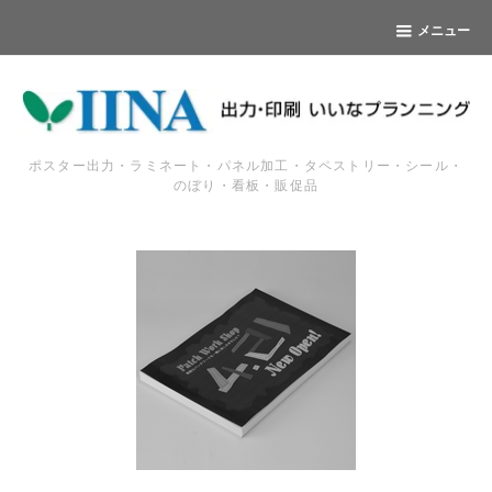
メニュー
ポスター出力・ラミネート・パネル加工・タペストリー・シール・
のぼり・看板・販促品