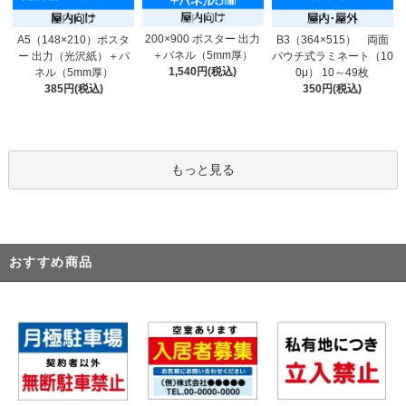
200×900 ポスター 出力
A5（148×210）ポスタ
B3（364×515） 両面
＋パネル（5mm厚）
ー 出力（光沢紙）＋パ
パウチ式ラミネート（10
1,540円(税込)
ネル（5mm厚）
0μ） 10～49枚
385円(税込)
350円(税込)
もっと見る
おすすめ商品