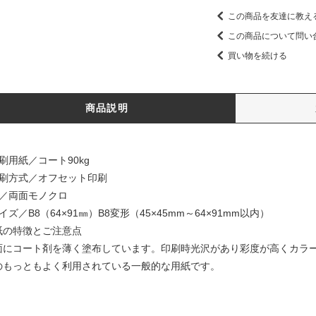
この商品を友達に教え
この商品について問い
買い物を続ける
商品説明
刷用紙／コート90kg
印刷方式／オフセット印刷
色／両面モノクロ
イズ／B8（64×91㎜）B8変形（45×45mm～64×91mm以内）
紙の特徴とご注意点
面にコート剤を薄く塗布しています。印刷時光沢があり彩度が高くカラ
のもっともよく利用されている一般的な用紙です。