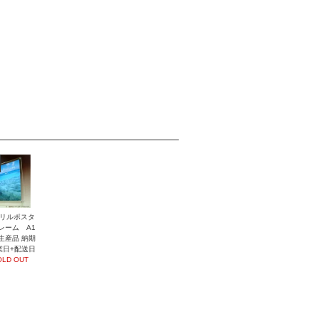
リルポスタ
レーム A1
生産品 納期
業日+配送日
OLD OUT