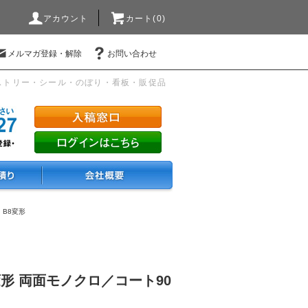
アカウント
カート(0)
メルマガ登録・解除
お問い合わせ
ストリー・シール・のぼり・看板・販促品
・B8変形
変形 両面モノクロ／コート90