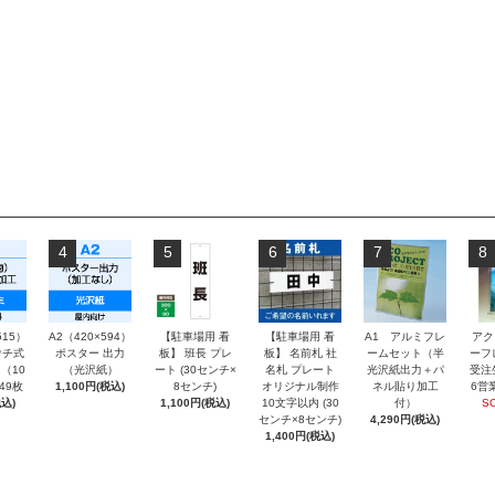
4
5
6
7
8
515）
A2（420×594）
【駐車場用 看
【駐車場用 看
A1 アルミフレ
アク
チ式
ポスター 出力
板】 班長 プレ
板】 名前札 社
ームセット（半
ーフ
（10
（光沢紙）
ート (30センチ×
名札 プレート
光沢紙出力＋パ
受注
～49枚
1,100円(税込)
8センチ)
オリジナル制作
ネル貼り加工
6営
込)
1,100円(税込)
10文字以内 (30
付）
S
センチ×8センチ)
4,290円(税込)
1,400円(税込)