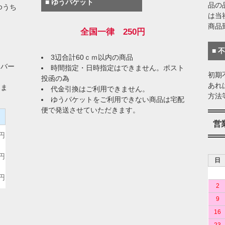
■ ゆうパケット
品の
ゆうち
は当
商品
全国一律 250円
■ 
3辺合計60ｃｍ以内の商品
イバー
時間指定・日時指定はできません。ポスト
初期
投函の為
あれ
りま
代金引換はご利用できません。
方法
ゆうパケットをご利用できない商品は宅配
便で発送させていただきます。
）
営
0円
0円
日
0円
2
9
16