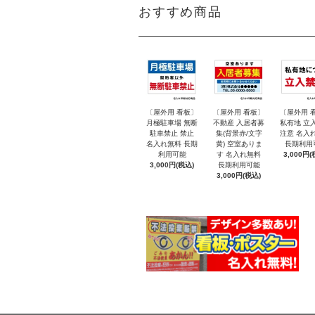
おすすめ商品
〔屋外用 看板〕
〔屋外用 看板〕
〔屋外用 
月極駐車場 無断
不動産 入居者募
私有地 立
駐車禁止 禁止
集(背景赤/文字
注意 名入
名入れ無料 長期
黄) 空室ありま
長期利用
利用可能
す 名入れ無料
3,000円(
3,000円(税込)
長期利用可能
3,000円(税込)