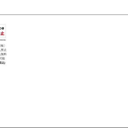
看板〕
入禁止
れ無料
可能
税込)