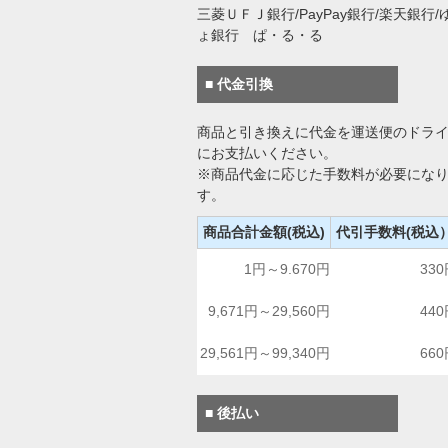
三菱ＵＦＪ銀行/PayPay銀行/楽天銀行/
ょ銀行 ぱ・る・る
■ 代金引換
商品と引き換えに代金を運送便のドラ
にお支払いください。
※商品代金に応じた手数料が必要にな
す。
商品合計金額(税込)
代引手数料(税込
1円～9.670円
33
9,671円～29,560円
44
29,561円～99,340円
66
■ 後払い