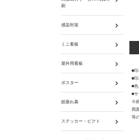
刷
感染対策
ミニ看板
屋外用看板
■印
■
ポスター
■
■サ
※
紙垂れ幕
両
等
ステッカー・ピクト