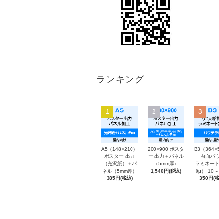
ランキング
1
2
3
A5（148×210）
200×900 ポスタ
B3（364×
ポスター 出力
ー 出力＋パネル
両面パウ
（光沢紙）＋パ
（5mm厚）
ラミネート
ネル（5mm厚）
1,540円(税込)
0μ） 10
385円(税込)
350円(税