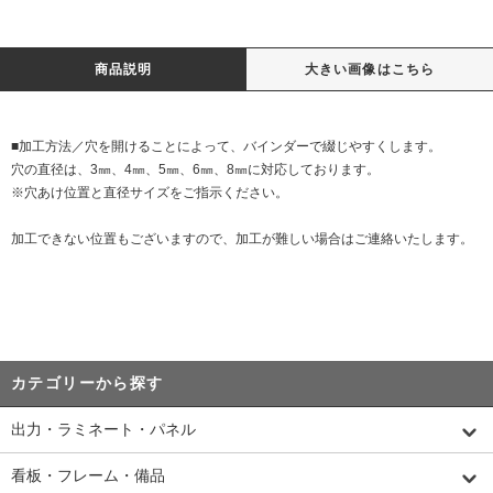
商品説明
大きい画像はこちら
■加工方法／穴を開けることによって、バインダーで綴じやすくします。
穴の直径は、3㎜、4㎜、5㎜、6㎜、8㎜に対応しております。
※穴あけ位置と直径サイズをご指示ください。
加工できない位置もございますので、加工が難しい場合はご連絡いたします。
カテゴリーから探す
出力・ラミネート・パネル
看板・フレーム・備品