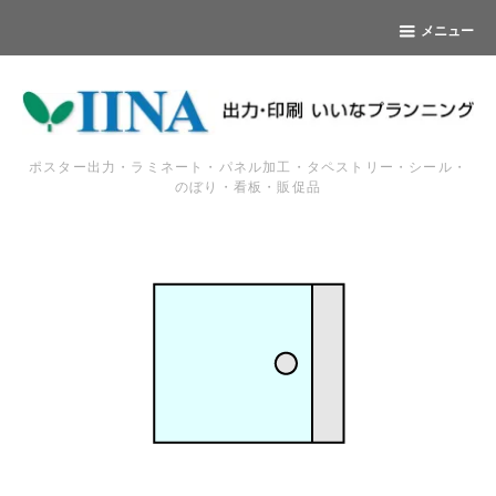
メニュー
ポスター出力・ラミネート・パネル加工・タペストリー・シール・
のぼり・看板・販促品