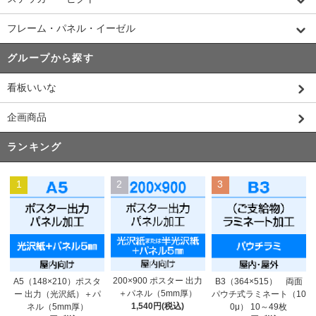
フレーム・パネル・イーゼル
グループから探す
看板いいな
企画商品
ランキング
1
2
3
200×900 ポスター 出力
A5（148×210）ポスタ
B3（364×515） 両面
＋パネル（5mm厚）
ー 出力（光沢紙）＋パ
パウチ式ラミネート（10
1,540円(税込)
ネル（5mm厚）
0μ） 10～49枚