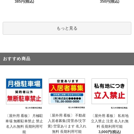
385円(税込)
350円(税込)
もっと見る
おすすめ商品
〔屋外用 看板〕 不動産
〔屋外用 看板〕 月極駐
〔屋外用 看板〕 私有地
入居者募集(背景赤/文字
車場 無断駐車禁止 禁止
立入禁止 注意 名入れ無
黄) 空室あります 名入れ
名入れ無料 長期利用可
料 長期利用可能
無料 長期利用可能
能
3,000円(税込)