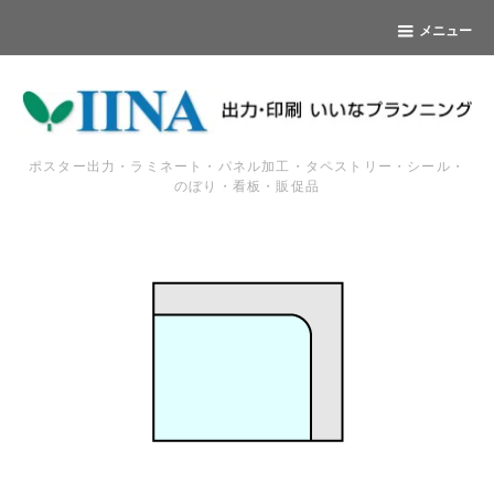
メニュー
ポスター出力・ラミネート・パネル加工・タペストリー・シール・
のぼり・看板・販促品