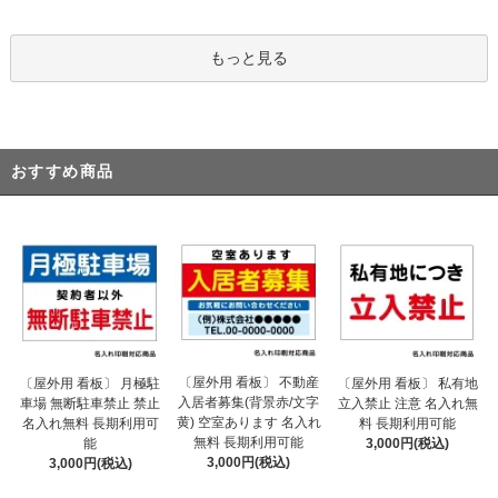
もっと見る
おすすめ商品
〔屋外用 看板〕 不動産
〔屋外用 看板〕 月極駐
〔屋外用 看板〕 私有地
入居者募集(背景赤/文字
車場 無断駐車禁止 禁止
立入禁止 注意 名入れ無
黄) 空室あります 名入れ
名入れ無料 長期利用可
料 長期利用可能
無料 長期利用可能
能
3,000円(税込)
3,000円(税込)
3,000円(税込)