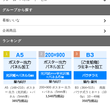
グループから探す
看板いいな
企画商品
ランキング
1
2
3
200×900 ポスター 出力
A5（148×210）ポスタ
B3（364×515） 両面
＋パネル（5mm厚）
ー 出力（光沢紙）＋パ
パウチ式ラミネート（10
1,540円(税込)
ネル（5mm厚）
0μ） 10～49枚
385円(税込)
350円(税込)