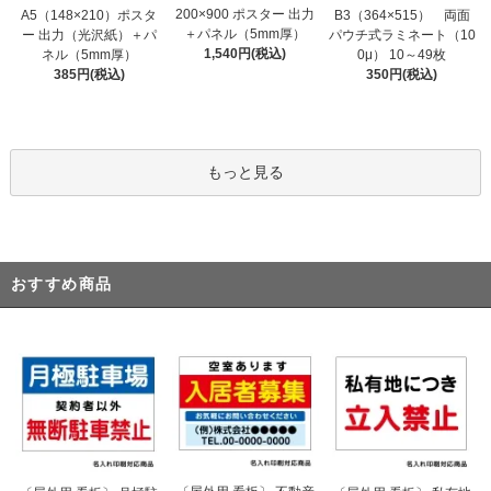
200×900 ポスター 出力
A5（148×210）ポスタ
B3（364×515） 両面
＋パネル（5mm厚）
ー 出力（光沢紙）＋パ
パウチ式ラミネート（10
1,540円(税込)
ネル（5mm厚）
0μ） 10～49枚
385円(税込)
350円(税込)
もっと見る
おすすめ商品