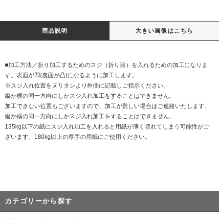
商品説明
大きい画像はこちら
■加工方法／折り加工するためのスジ（折り目）を入れるための加工になりま
す。表面が凹(裏面が凸)になるように加工します。
※スジ入れ位置をヌリタシより外側に記載しご指示ください。
縦か横の同一方向にしかスジ入れ加工をすることはできません。
加工できない位置もございますので、加工が難しい場合はご連絡いたします。
縦か横の同一方向にしかスジ入れ加工をすることはできません。
135kg以下の紙にスジ入れ加工を入れると用紙が薄く切れてしまう可能性がご
ざいます。180kg以上の厚手の用紙にご使用ください。
カテゴリーから探す