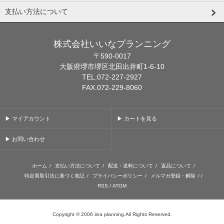
支払い方法について
株式会社いいなプランニング
〒590-0017
大阪府堺市堺区北田出井町1-6-10
TEL.072-227-2927
FAX.072-229-8060
▶ マイアカウント
▶ カートを見る
▶ お問い合わせ
ホーム
/
支払い方法について
/
配送・送料について
/
返品について
/
特定商取引法に基づく表記
/
プライバシーポリシー
/
メルマガ登録・解除
/ /
RSS
/
ATOM
Copyright © 2006 iina planning.All Rights Reserved.