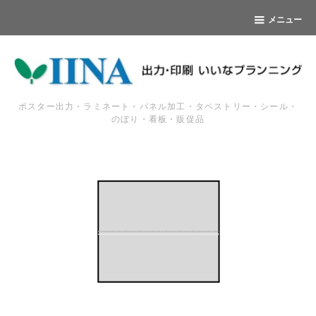
メニュー
ポスター出力・ラミネート・パネル加工・タペストリー・シール・
のぼり・看板・販促品