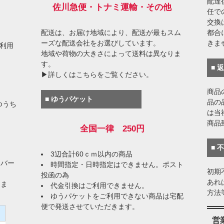
配達
佐川急便・トナミ運輸・その他
任で
交換
配送は、お届け地域により、配送が最もスム
都合
ーズな配送会社をお選びしています。
きま
がご利用
地域や荷物の大きさによって送料は異なりま
す。
■ 
▶詳しくはこちらをご覧ください。
商品
■ ゆうパケット
品の
ゆうち
は当
商品
全国一律 250円
■ 
3辺合計60ｃｍ以内の商品
イバー
時間指定・日時指定はできません。ポスト
初期
投函の為
あれ
りま
代金引換はご利用できません。
方法
ゆうパケットをご利用できない商品は宅配
便で発送させていただきます。
）
営