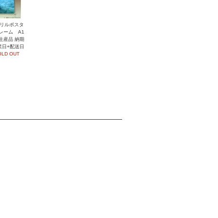
リルポスタ
レーム A1
生産品 納期
業日+配送日
OLD OUT