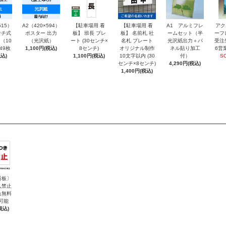
515）
A2（420×594）
【駐車場用 看
【駐車場用 看
A1 アルミフレ
アク
チ式
ポスター 出力
板】 班長 プレ
板】 名前札 社
ームセット（半
ーフ
（10
（光沢紙）
ート (30センチ×
名札 プレート
光沢紙出力＋パ
受注
～49枚
1,100円(税込)
8センチ)
オリジナル制作
ネル貼り加工
6営
込)
1,100円(税込)
10文字以内 (30
付）
S
センチ×8センチ)
4,290円(税込)
1,400円(税込)
看板〕
入禁止
れ無料
可能
税込)