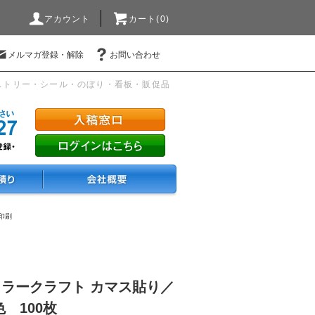
アカウント
カート(0)
メルマガ登録・解除
お問い合わせ
ストリー・シール・のぼり・看板・販促品
印刷
カラークラフト カマス貼り／
 100枚