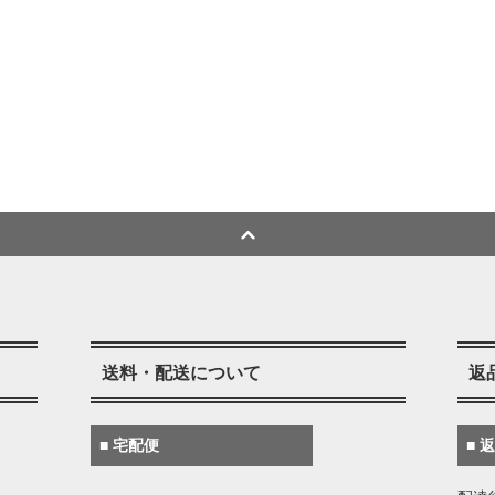
送料・配送について
返
■ 宅配便
■ 