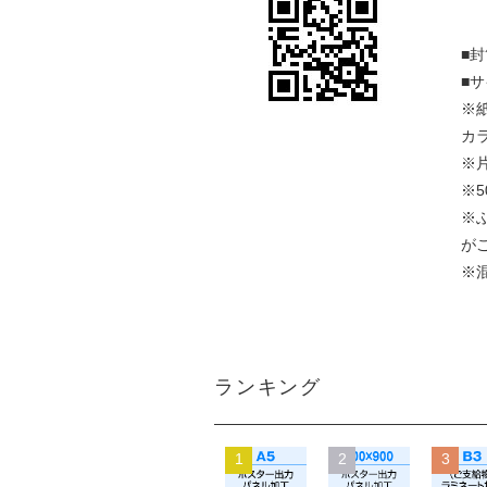
■
■サ
※
カ
※
※
※
が
※
ランキング
1
2
3