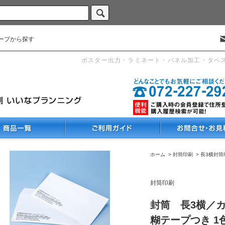
ープから探す
ポスター出力・ラミネート・パネル加工・タペ
ホーム
>
封筒印刷
>
長3横封筒
封筒印刷
封筒 長3横／
糊テープつき 1色