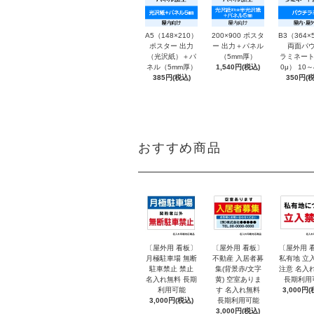
A5（148×210）
200×900 ポスタ
B3（364×
ポスター 出力
ー 出力＋パネル
両面パウ
（光沢紙）＋パ
（5mm厚）
ラミネート
ネル（5mm厚）
1,540円(税込)
0μ） 10
385円(税込)
350円(税
おすすめ商品
〔屋外用 看板〕
〔屋外用 看板〕
〔屋外用 
月極駐車場 無断
不動産 入居者募
私有地 立
駐車禁止 禁止
集(背景赤/文字
注意 名入
名入れ無料 長期
黄) 空室ありま
長期利用
利用可能
す 名入れ無料
3,000円(
3,000円(税込)
長期利用可能
3,000円(税込)