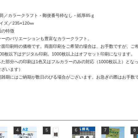
封筒／カラークラフト・郵便番号枠なし・紙厚85ｇ
イズ／235×120㎜
紙の特徴
ラーのバリエーションも豊富なカラークラフト。
片面印刷時の価格です。両面印刷をご希望の場合は、お手数ですが、ご
500枚以下はデジタル印刷。1000枚以上はオフセット印刷になります。
ふた部分への印刷は1色又はフルカラーのみの対応（1000枚以上）とな
ございます）
混雑期にはご納期が数日のびる場合がございます。お急ぎの際はお手数
4
5
6
7
8