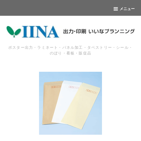
メニュー
ポスター出力・ラミネート・パネル加工・タペストリー・シール・
のぼり・看板・販促品