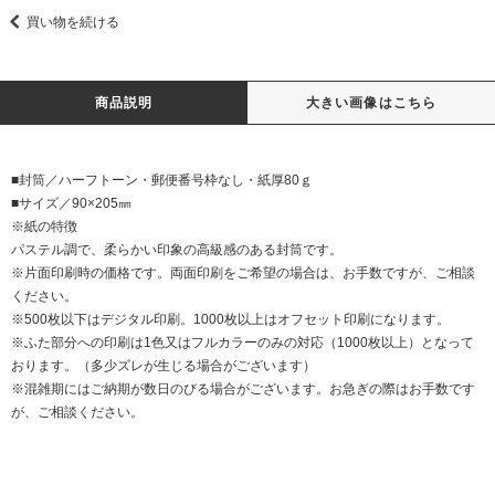
買い物を続ける
商品説明
大きい画像はこちら
■封筒／ハーフトーン・郵便番号枠なし・紙厚80ｇ
■サイズ／90×205㎜
※紙の特徴
パステル調で、柔らかい印象の高級感のある封筒です。
※片面印刷時の価格です。両面印刷をご希望の場合は、お手数ですが、ご相談
ください。
※500枚以下はデジタル印刷。1000枚以上はオフセット印刷になります。
※ふた部分への印刷は1色又はフルカラーのみの対応（1000枚以上）となって
おります。（多少ズレが生じる場合がございます）
※混雑期にはご納期が数日のびる場合がございます。お急ぎの際はお手数です
が、ご相談ください。