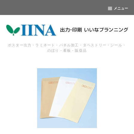
メニュー
ポスター出力・ラミネート・パネル加工・タペストリー・シール・
のぼり・看板・販促品