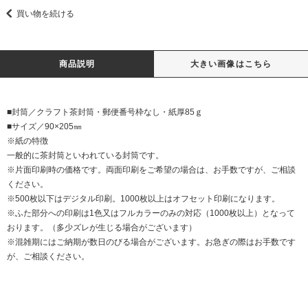
買い物を続ける
商品説明
大きい画像はこちら
■封筒／クラフト茶封筒・郵便番号枠なし・紙厚85ｇ
■サイズ／90×205㎜
※紙の特徴
一般的に茶封筒といわれている封筒です。
※片面印刷時の価格です。両面印刷をご希望の場合は、お手数ですが、ご相談
ください。
※500枚以下はデジタル印刷。1000枚以上はオフセット印刷になります。
※ふた部分への印刷は1色又はフルカラーのみの対応（1000枚以上）となって
おります。（多少ズレが生じる場合がございます）
※混雑期にはご納期が数日のびる場合がございます。お急ぎの際はお手数です
が、ご相談ください。