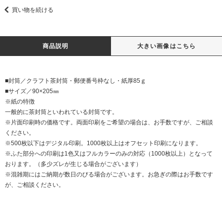
買い物を続ける
商品説明
大きい画像はこちら
■封筒／クラフト茶封筒・郵便番号枠なし・紙厚85ｇ
■サイズ／90×205㎜
※紙の特徴
一般的に茶封筒といわれている封筒です。
※片面印刷時の価格です。両面印刷をご希望の場合は、お手数ですが、ご相談
ください。
※500枚以下はデジタル印刷。1000枚以上はオフセット印刷になります。
※ふた部分への印刷は1色又はフルカラーのみの対応（1000枚以上）となって
おります。（多少ズレが生じる場合がございます）
※混雑期にはご納期が数日のびる場合がございます。お急ぎの際はお手数です
が、ご相談ください。