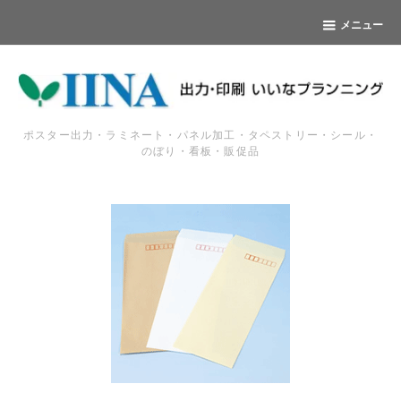
メニュー
ポスター出力・ラミネート・パネル加工・タペストリー・シール・
のぼり・看板・販促品