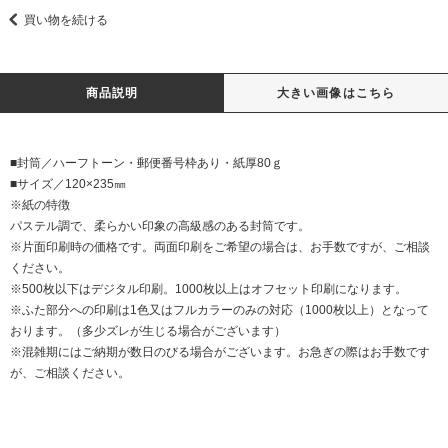
買い物を続ける
商品説明
大きい画像はこちら
■封筒／ハーフトーン・郵便番号枠あり・紙厚80ｇ
■サイズ／120×235㎜
※紙の特徴
パステル調で、柔らかい印象の高級感のある封筒です。
※片面印刷時の価格です。両面印刷をご希望の場合は、お手数ですが、ご相談
ください。
※500枚以下はデジタル印刷。1000枚以上はオフセット印刷になります。
※ふた部分への印刷は1色又はフルカラーのみの対応（1000枚以上）となって
おります。（多少ズレが生じる場合がございます）
※混雑期にはご納期が数日のびる場合がございます。お急ぎの際はお手数です
が、ご相談ください。