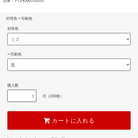
型番： FT3-KAKU10020
封筒色 × 印刷色
封筒色
× 印刷色
購入数
式（200枚）
カートに入れる