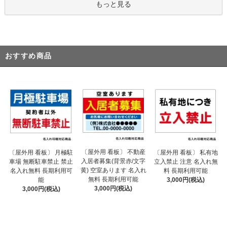
もっと見る
おすすめ商品
〔屋外用 看板〕 不動産
〔屋外用 看板〕 月極駐
〔屋外用 看板〕 私有地
入居者募集(背景赤/文字
車場 無断駐車禁止 禁止
立入禁止 注意 名入れ無
黄) 空室あります 名入れ
名入れ無料 長期利用可
料 長期利用可能
無料 長期利用可能
能
3,000円(税込)
3,000円(税込)
3,000円(税込)