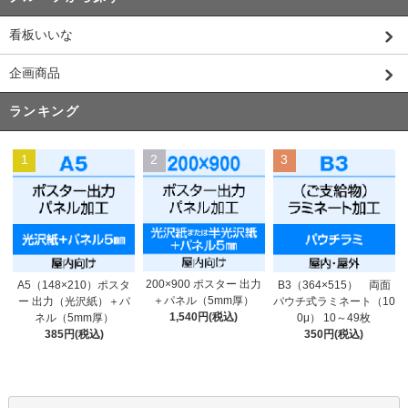
看板いいな
企画商品
ランキング
1
2
3
200×900 ポスター 出力
A5（148×210）ポスタ
B3（364×515） 両面
＋パネル（5mm厚）
ー 出力（光沢紙）＋パ
パウチ式ラミネート（10
1,540円(税込)
ネル（5mm厚）
0μ） 10～49枚
385円(税込)
350円(税込)