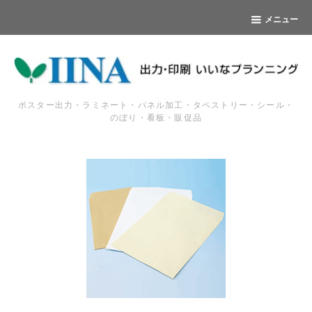
メニュー
ポスター出力・ラミネート・パネル加工・タペストリー・シール・
のぼり・看板・販促品