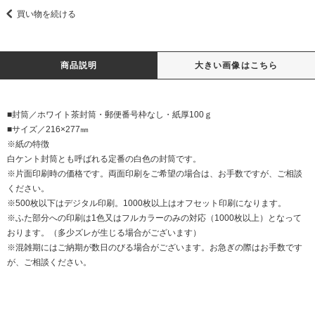
買い物を続ける
商品説明
大きい画像はこちら
■封筒／ホワイト茶封筒・郵便番号枠なし・紙厚100ｇ
■サイズ／216×277㎜
※紙の特徴
白ケント封筒とも呼ばれる定番の白色の封筒です。
※片面印刷時の価格です。両面印刷をご希望の場合は、お手数ですが、ご相談
ください。
※500枚以下はデジタル印刷。1000枚以上はオフセット印刷になります。
※ふた部分への印刷は1色又はフルカラーのみの対応（1000枚以上）となって
おります。（多少ズレが生じる場合がございます）
※混雑期にはご納期が数日のびる場合がございます。お急ぎの際はお手数です
が、ご相談ください。