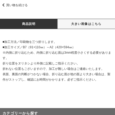
買い物を続ける
商品説明
大きい画像はこちら
■加工方法／印刷物を三つ折りします。
■加工サイズ／B7（91×110㎜）～A2（420×594㎜）
※内側に折り込むため、内側に折り込む面は3mm程度小さくする必要がありま
す。
折り位置をヌリタシより外側に記載しご指示ください。
折れない位置もございますので、加工が難しい場合はご連絡いたします。
表面、裏面の判断がつかない場合、折り込む面が他の面より大きい場合は、製
作がストップし、確認にお時間がかかります。必ずご指示ください。
カテゴリーから探す