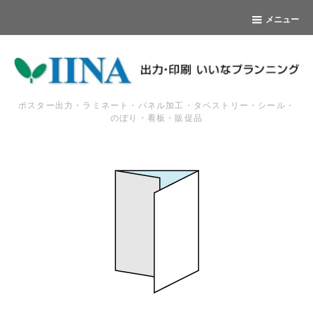
メニュー
ポスター出力・ラミネート・パネル加工・タペストリー・シール・
のぼり・看板・販促品