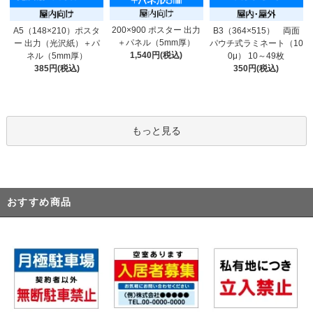
200×900 ポスター 出力
A5（148×210）ポスタ
B3（364×515） 両面
＋パネル（5mm厚）
ー 出力（光沢紙）＋パ
パウチ式ラミネート（10
1,540円(税込)
ネル（5mm厚）
0μ） 10～49枚
385円(税込)
350円(税込)
もっと見る
おすすめ商品