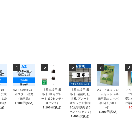
4
5
6
7
8
515）
A2（420×594）
【駐車場用 看
【駐車場用 看
A1 アルミフレ
アク
チ式
ポスター 出力
板】 班長 プレ
板】 名前札 社
ームセット（半
ーフ
（10
（光沢紙）
ート (30センチ×
名札 プレート
光沢紙出力＋パ
受注
～49枚
1,100円(税込)
8センチ)
オリジナル制作
ネル貼り加工
6営
込)
1,100円(税込)
10文字以内 (30
付）
S
センチ×8センチ)
4,290円(税込)
1,400円(税込)