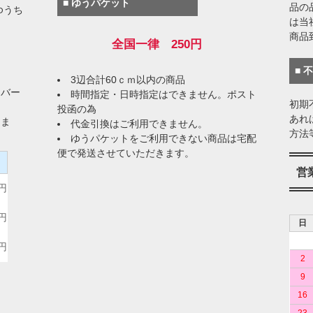
■ ゆうパケット
品の
ゆうち
は当
商品
全国一律 250円
■ 
3辺合計60ｃｍ以内の商品
イバー
時間指定・日時指定はできません。ポスト
初期
投函の為
あれ
りま
代金引換はご利用できません。
方法
ゆうパケットをご利用できない商品は宅配
便で発送させていただきます。
）
営
0円
0円
日
0円
2
9
16