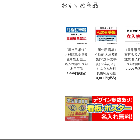
おすすめ商品
〔屋外用 看板〕
〔屋外用 看板〕
〔屋外用 
月極駐車場 無断
不動産 入居者募
私有地 立
駐車禁止 禁止
集(背景赤/文字
注意 名入
名入れ無料 長期
黄) 空室ありま
長期利用
利用可能
す 名入れ無料
3,000円(
3,000円(税込)
長期利用可能
3,000円(税込)