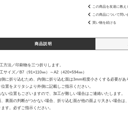
この商品を友達に教え
この商品について問い
買い物を続ける
商品説明
加工方法／印刷物を三つ折りします。
工サイズ／B7（91×110㎜）～A2（420×594㎜）
内側に折り込むため、内側に折り込む面は3mm程度小さくする必要があ
り位置をヌリタシより外側に記載しご指示ください。
れない位置もございますので、加工が難しい場合はご連絡いたします。
面、裏面の判断がつかない場合、折り込む面が他の面より大きい場合は
ります。必ずご指示ください。