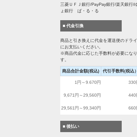
三菱ＵＦＪ銀行/PayPay銀行/楽天銀行/
ょ銀行 ぱ・る・る
■ 代金引換
商品と引き換えに代金を運送便のドラ
にお支払いください。
※商品代金に応じた手数料が必要にな
す。
商品合計金額(税込)
代引手数料(税込
1円～9.670円
33
9,671円～29,560円
44
29,561円～99,340円
66
■ 後払い