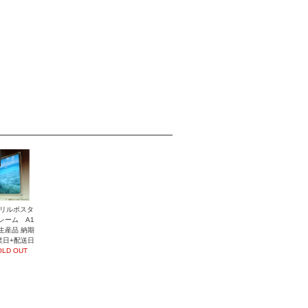
リルポスタ
レーム A1
生産品 納期
業日+配送日
OLD OUT