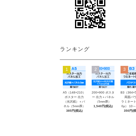
ランキング
1
2
3
A5（148×210）
200×900 ポスタ
B3（364×
ポスター 出力
ー 出力＋パネル
両面パウ
（光沢紙）＋パ
（5mm厚）
ラミネート
ネル（5mm厚）
1,540円(税込)
0μ） 10
385円(税込)
350円(税