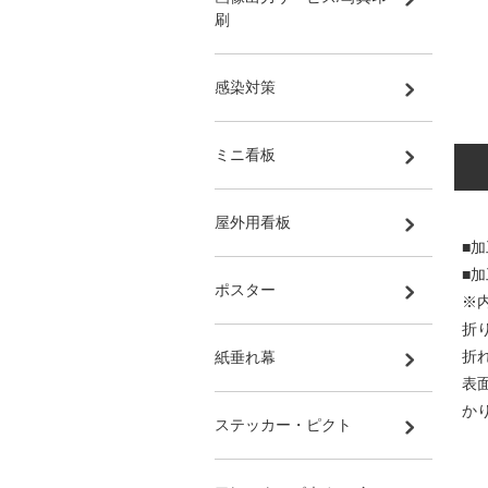
刷
感染対策
ミニ看板
屋外用看板
■
■加
ポスター
※
折
折
紙垂れ幕
表
か
ステッカー・ピクト