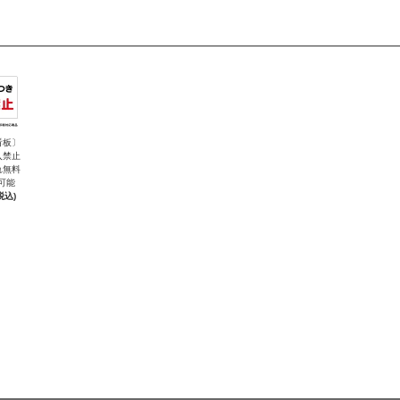
看板〕
入禁止
れ無料
可能
税込)