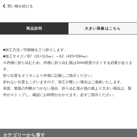
買い物を続ける
商品説明
大きい画像はこちら
■加工方法／印刷物を三つ折りします。
■加工サイズ／B7（91×110㎜）～A2（420×594㎜）
※内側に折り込むため、内側に折り込む面は3mm程度小さくする必要がありま
す。
折り位置をヌリタシより外側に記載しご指示ください。
折れない位置もございますので、加工が難しい場合はご連絡いたします。
表面、裏面の判断がつかない場合、折り込む面が他の面より大きい場合は、製
作がストップし、確認にお時間がかかります。必ずご指示ください。
カテゴリーから探す