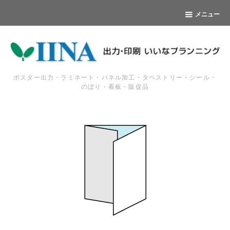
メニュー
ポスター出力・ラミネート・パネル加工・タペストリー・シール・
のぼり・看板・販促品