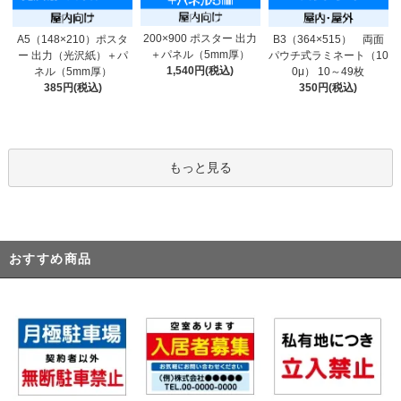
200×900 ポスター 出力
A5（148×210）ポスタ
B3（364×515） 両面
＋パネル（5mm厚）
ー 出力（光沢紙）＋パ
パウチ式ラミネート（10
1,540円(税込)
ネル（5mm厚）
0μ） 10～49枚
385円(税込)
350円(税込)
もっと見る
おすすめ商品