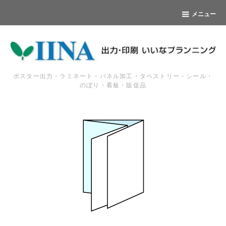
メニュー
ポスター出力・ラミネート・パネル加工・タペストリー・シール・
のぼり・看板・販促品