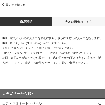
買い物を続ける
商品説明
大きい画像はこちら
■加工方法／長い辺の真ん中を最初に折り、さらに同じ辺の真ん中を折ります。
■加工サイズ／B7（91×128㎜）～A2（420×594㎜）
※折り位置をヌリタシより外側に記載しご指示ください。
折れない位置もございますので、加工が難しい場合はご連絡いたします。
表面、裏面の判断がつかない場合、折り込む面が他の面より大きい場合は、製
作がストップし、確認にお時間がかかります。必ずご指示ください。
カテゴリーから探す
出力・ラミネート・パネル