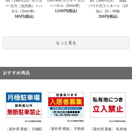
200×900 ポスター 出力
A5（148×210）ポスタ
B3（364×515） 両面
＋パネル（5mm厚）
ー 出力（光沢紙）＋パ
パウチ式ラミネート（10
1,540円(税込)
ネル（5mm厚）
0μ） 10～49枚
385円(税込)
350円(税込)
もっと見る
おすすめ商品
〔屋外用 看板〕 不動産
〔屋外用 看板〕 月極駐
〔屋外用 看板〕 私有地