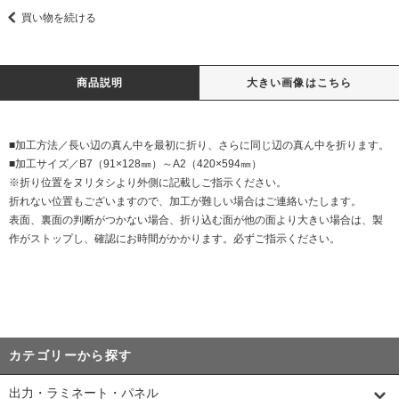
買い物を続ける
商品説明
大きい画像はこちら
■加工方法／長い辺の真ん中を最初に折り、さらに同じ辺の真ん中を折ります。
■加工サイズ／B7（91×128㎜）～A2（420×594㎜）
※折り位置をヌリタシより外側に記載しご指示ください。
折れない位置もございますので、加工が難しい場合はご連絡いたします。
表面、裏面の判断がつかない場合、折り込む面が他の面より大きい場合は、製
作がストップし、確認にお時間がかかります。必ずご指示ください。
カテゴリーから探す
出力・ラミネート・パネル