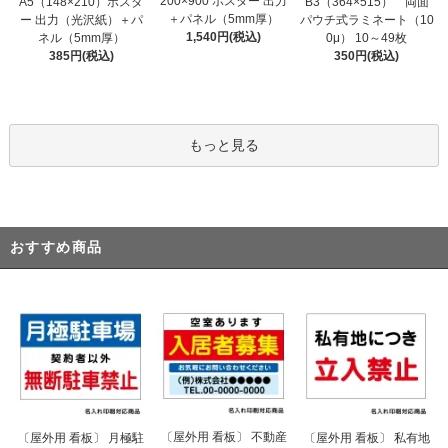
200×900 ポスター 出力
A5（148×210）ポスタ
B3（364×515） 両面
＋パネル（5mm厚）
ー 出力（光沢紙）＋パ
パウチ式ラミネート（10
1,540円(税込)
ネル（5mm厚）
0μ） 10～49枚
385円(税込)
350円(税込)
もっと見る
おすすめ商品
〔屋外用 看板〕 不動産
〔屋外用 看板〕 月極駐
〔屋外用 看板〕 私有地