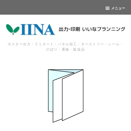
メニュー
ポスター出力・ラミネート・パネル加工・タペストリー・シール・
のぼり・看板・販促品