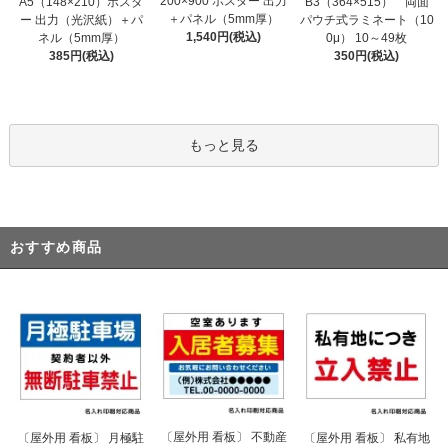
200×900 ポスター 出力
A5（148×210）ポスタ
B3（364×515） 両面
＋パネル（5mm厚）
ー 出力（光沢紙）＋パ
パウチ式ラミネート（10
1,540円(税込)
ネル（5mm厚）
0μ） 10～49枚
385円(税込)
350円(税込)
もっと見る
おすすめ商品
〔屋外用 看板〕 不動産
〔屋外用 看板〕 月極駐
〔屋外用 看板〕 私有地