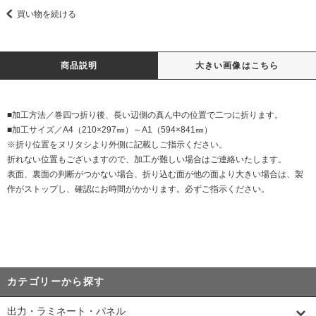
買い物を続ける
商品説明
大きい画像はこちら
■加工方法／巻四つ折り後、長い辺側の真ん中の位置で二つに折ります。
■加工サイズ／A4（210×297㎜）～A1（594×841㎜）
※折り位置をヌリタシより外側に記載しご指示ください。
折れない位置もございますので、加工が難しい場合はご連絡いたします。
表面、裏面の判断がつかない場合、折り込む面が他の面より大きい場合は、製
作がストップし、確認にお時間がかかります。必ずご指示ください。
カテゴリーから探す
出力・ラミネート・パネル