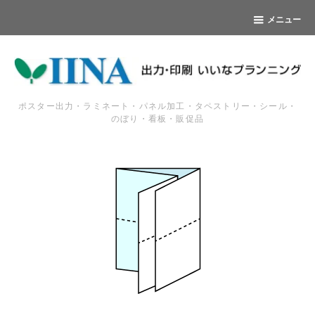
メニュー
ポスター出力・ラミネート・パネル加工・タペストリー・シール・
のぼり・看板・販促品