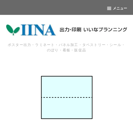
メニュー
ポスター出力・ラミネート・パネル加工・タペストリー・シール・
のぼり・看板・販促品