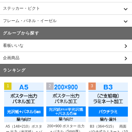
ステッカー・ピクト
フレーム・パネル・イーゼル
グループから探す
看板いいな
企画商品
ランキング
1
2
3
200×900 ポスター 出力
A5（148×210）ポスタ
B3（364×515） 両面
＋パネル（5mm厚）
ー 出力（光沢紙）＋パ
パウチ式ラミネート（10