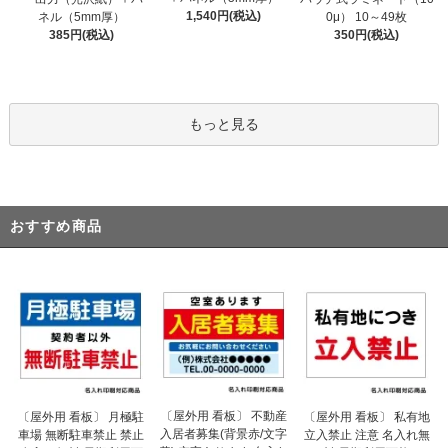
1,540円(税込)
ネル（5mm厚）
0μ） 10～49枚
385円(税込)
350円(税込)
もっと見る
おすすめ商品
〔屋外用 看板〕 不動産
〔屋外用 看板〕 月極駐
〔屋外用 看板〕 私有地
入居者募集(背景赤/文字
車場 無断駐車禁止 禁止
立入禁止 注意 名入れ無