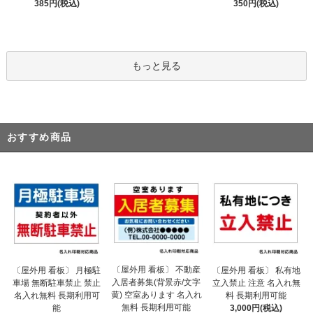
385円(税込)
350円(税込)
もっと見る
おすすめ商品
〔屋外用 看板〕 不動産
〔屋外用 看板〕 月極駐
〔屋外用 看板〕 私有地
入居者募集(背景赤/文字
車場 無断駐車禁止 禁止
立入禁止 注意 名入れ無
黄) 空室あります 名入れ
名入れ無料 長期利用可
料 長期利用可能
無料 長期利用可能
能
3,000円(税込)