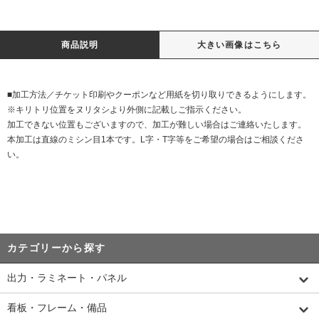
商品説明
大きい画像はこちら
■加工方法／チケット印刷やクーポンなど用紙を切り取りできるようにします。
※キリトリ位置をヌリタシより外側に記載しご指示ください。
加工できない位置もございますので、加工が難しい場合はご連絡いたします。
本加工は直線のミシン目1本です。L字・T字等をご希望の場合はご相談くださ
い。
カテゴリーから探す
出力・ラミネート・パネル
看板・フレーム・備品