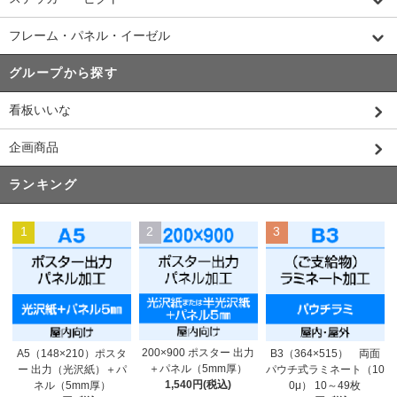
フレーム・パネル・イーゼル
グループから探す
看板いいな
企画商品
ランキング
1
2
3
200×900 ポスター 出力
A5（148×210）ポスタ
B3（364×515） 両面
＋パネル（5mm厚）
ー 出力（光沢紙）＋パ
パウチ式ラミネート（10
1,540円(税込)
ネル（5mm厚）
0μ） 10～49枚