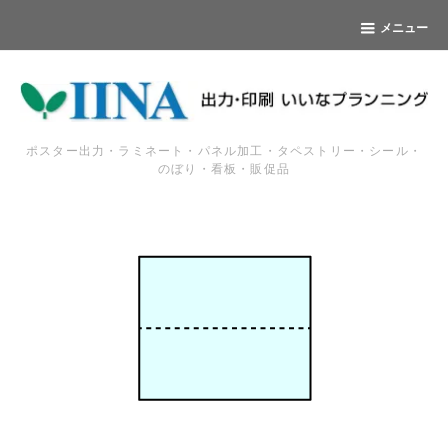
メニュー
ポスター出力・ラミネート・パネル加工・タペストリー・シール・
のぼり・看板・販促品