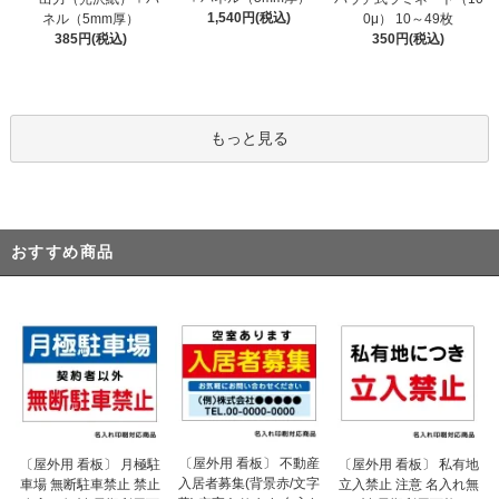
1,540円(税込)
ネル（5mm厚）
0μ） 10～49枚
385円(税込)
350円(税込)
もっと見る
おすすめ商品
〔屋外用 看板〕 不動産
〔屋外用 看板〕 月極駐
〔屋外用 看板〕 私有地
入居者募集(背景赤/文字
車場 無断駐車禁止 禁止
立入禁止 注意 名入れ無