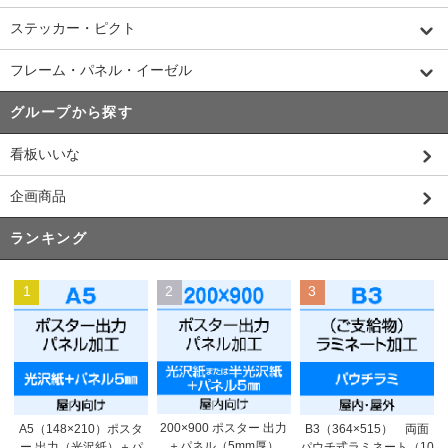
ステッカー・ピクト
フレーム・パネル・イーゼル
グループから探す
看板いいな
企画商品
ランキング
1
2
3
200×900 ポスター 出力
A5（148×210）ポスタ
B3（364×515） 両面
＋パネル（5mm厚）
ー 出力（光沢紙）＋パ
パウチ式ラミネート（10