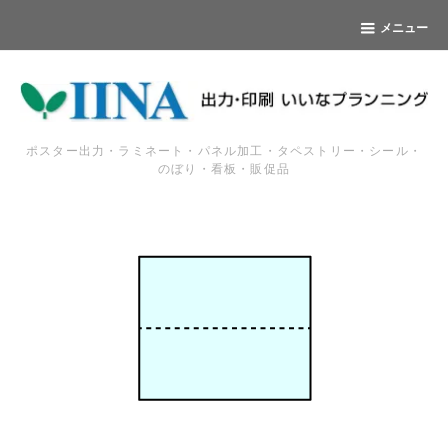
メニュー
ポスター出力・ラミネート・パネル加工・タペストリー・シール・
のぼり・看板・販促品