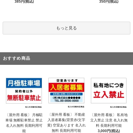
385円(税込)
350円(税込)
もっと見る
おすすめ商品
〔屋外用 看板〕 不動産
〔屋外用 看板〕 月極駐
〔屋外用 看板〕 私有地
入居者募集(背景赤/文字
車場 無断駐車禁止 禁止
立入禁止 注意 名入れ無
黄) 空室あります 名入れ
名入れ無料 長期利用可
料 長期利用可能
無料 長期利用可能
能
3,000円(税込)