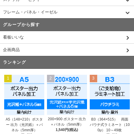
フレーム・パネル・イーゼル
グループから探す
看板いいな
企画商品
ランキング
1
2
3
200×900 ポスター 出力
A5（148×210）ポスタ
B3（364×515） 両面
＋パネル（5mm厚）
ー 出力（光沢紙）＋パ
パウチ式ラミネート（10
1,540円(税込)
ネル（5mm厚）
0μ） 10～49枚