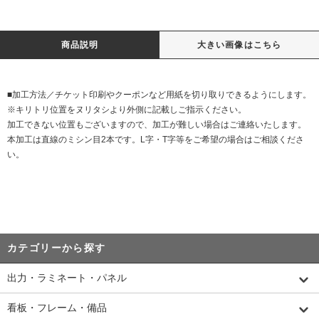
商品説明
大きい画像はこちら
■加工方法／チケット印刷やクーポンなど用紙を切り取りできるようにします。
※キリトリ位置をヌリタシより外側に記載しご指示ください。
加工できない位置もございますので、加工が難しい場合はご連絡いたします。
本加工は直線のミシン目2本です。L字・T字等をご希望の場合はご相談くださ
い。
カテゴリーから探す
出力・ラミネート・パネル
看板・フレーム・備品