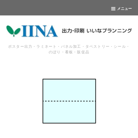
メニュー
ポスター出力・ラミネート・パネル加工・タペストリー・シール・
のぼり・看板・販促品