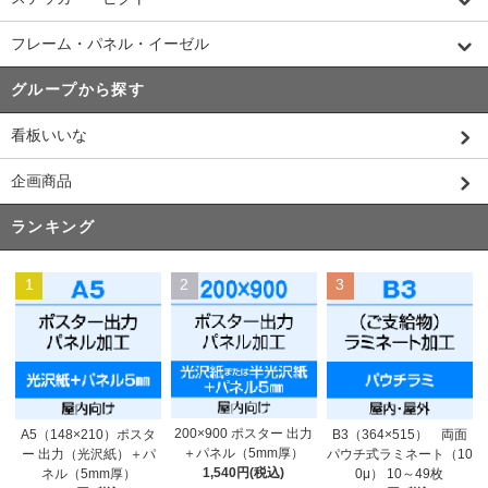
フレーム・パネル・イーゼル
グループから探す
看板いいな
企画商品
ランキング
1
2
3
200×900 ポスター 出力
A5（148×210）ポスタ
B3（364×515） 両面
＋パネル（5mm厚）
ー 出力（光沢紙）＋パ
パウチ式ラミネート（10
1,540円(税込)
ネル（5mm厚）
0μ） 10～49枚