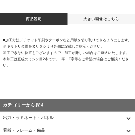
商品説明
大きい画像はこちら
■加工方法／チケット印刷やクーポンなど用紙を切り取りできるようにします。
※キリトリ位置をヌリタシより外側に記載しご指示ください。
加工できない位置もございますので、加工が難しい場合はご連絡いたします。
本加工は直線のミシン目2本です。L字・T字等をご希望の場合はご相談くださ
い。
カテゴリーから探す
出力・ラミネート・パネル
看板・フレーム・備品