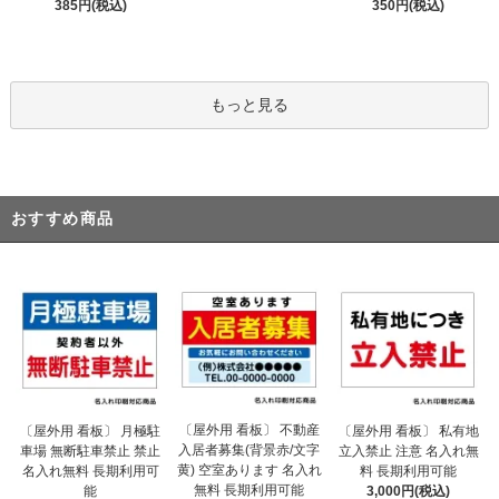
385円(税込)
350円(税込)
もっと見る
おすすめ商品
〔屋外用 看板〕 不動産
〔屋外用 看板〕 月極駐
〔屋外用 看板〕 私有地
入居者募集(背景赤/文字
車場 無断駐車禁止 禁止
立入禁止 注意 名入れ無
黄) 空室あります 名入れ
名入れ無料 長期利用可
料 長期利用可能
無料 長期利用可能
能
3,000円(税込)