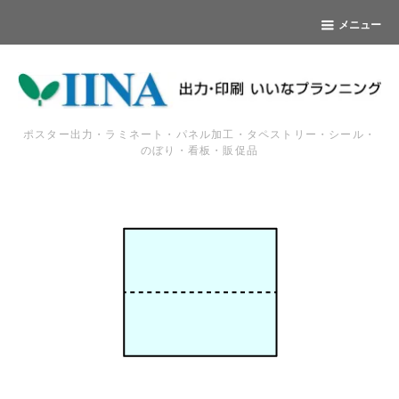
メニュー
ポスター出力・ラミネート・パネル加工・タペストリー・シール・
のぼり・看板・販促品