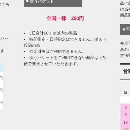
■ ゆうパケット
品の
ゆうち
は当
商品
全国一律 250円
■ 
3辺合計60ｃｍ以内の商品
イバー
時間指定・日時指定はできません。ポスト
初期
投函の為
あれ
りま
代金引換はご利用できません。
方法
ゆうパケットをご利用できない商品は宅配
便で発送させていただきます。
）
営
0円
0円
日
0円
2
9
16