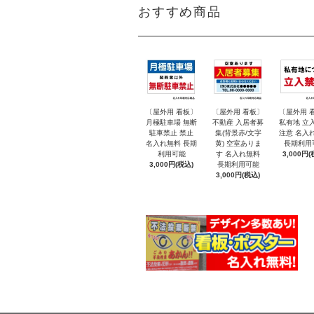
おすすめ商品
〔屋外用 看板〕
〔屋外用 看板〕
〔屋外用 
月極駐車場 無断
不動産 入居者募
私有地 立
駐車禁止 禁止
集(背景赤/文字
注意 名入
名入れ無料 長期
黄) 空室ありま
長期利用
利用可能
す 名入れ無料
3,000円(
3,000円(税込)
長期利用可能
3,000円(税込)