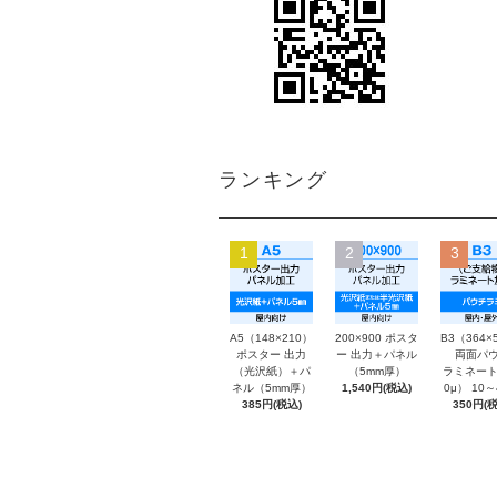
ランキング
1
2
3
A5（148×210）
200×900 ポスタ
B3（364×
ポスター 出力
ー 出力＋パネル
両面パウ
（光沢紙）＋パ
（5mm厚）
ラミネート
ネル（5mm厚）
1,540円(税込)
0μ） 10
385円(税込)
350円(税