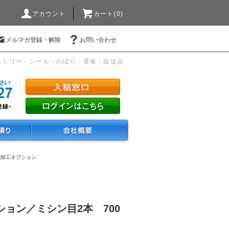
アカウント
カート(0)
メルマガ登録・解除
お問い合わせ
ストリー・シール・のぼり・看板・販促品
刷加工オプション
ョン／ミシン目2本 700