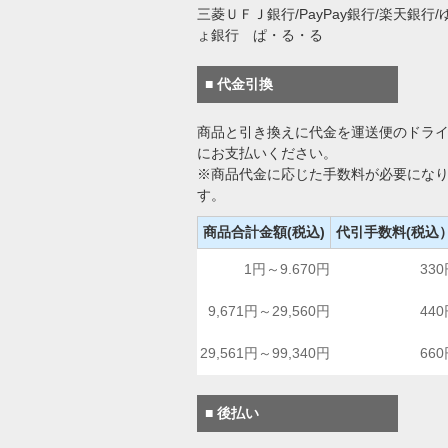
三菱ＵＦＪ銀行/PayPay銀行/楽天銀行/
ょ銀行 ぱ・る・る
■ 代金引換
商品と引き換えに代金を運送便のドラ
にお支払いください。
※商品代金に応じた手数料が必要にな
す。
商品合計金額(税込)
代引手数料(税込
1円～9.670円
33
9,671円～29,560円
44
29,561円～99,340円
66
■ 後払い