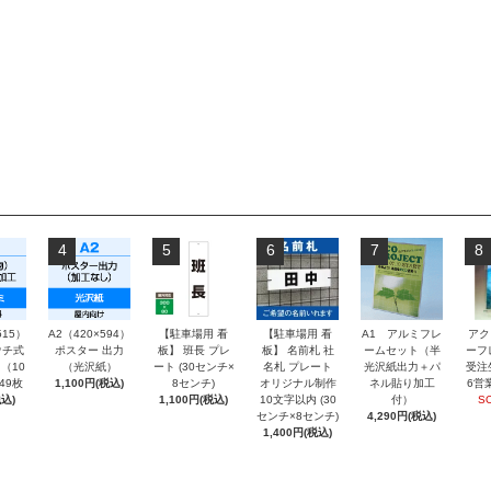
4
5
6
7
8
515）
A2（420×594）
【駐車場用 看
【駐車場用 看
A1 アルミフレ
アク
チ式
ポスター 出力
板】 班長 プレ
板】 名前札 社
ームセット（半
ーフ
（10
（光沢紙）
ート (30センチ×
名札 プレート
光沢紙出力＋パ
受注
～49枚
1,100円(税込)
8センチ)
オリジナル制作
ネル貼り加工
6営
込)
1,100円(税込)
10文字以内 (30
付）
S
センチ×8センチ)
4,290円(税込)
1,400円(税込)