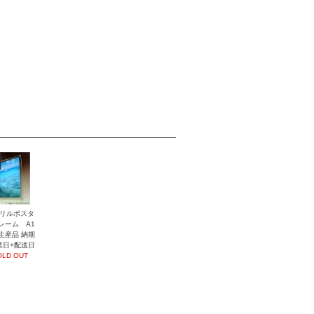
リルポスタ
レーム A1
生産品 納期
業日+配送日
OLD OUT