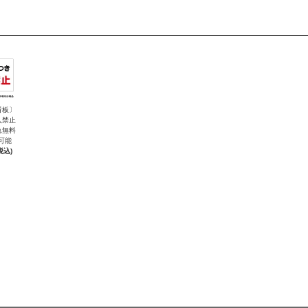
看板〕
入禁止
れ無料
可能
税込)