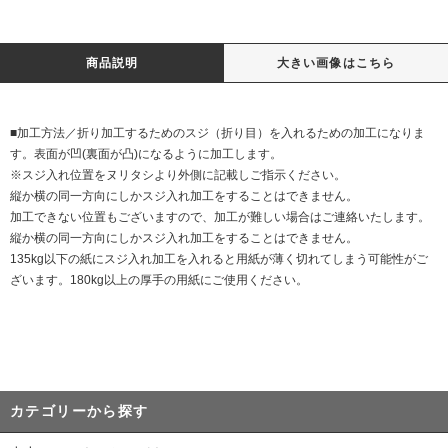
商品説明
大きい画像はこちら
■加工方法／折り加工するためのスジ（折り目）を入れるための加工になりま
す。表面が凹(裏面が凸)になるように加工します。
※スジ入れ位置をヌリタシより外側に記載しご指示ください。
縦か横の同一方向にしかスジ入れ加工をすることはできません。
加工できない位置もございますので、加工が難しい場合はご連絡いたします。
縦か横の同一方向にしかスジ入れ加工をすることはできません。
135kg以下の紙にスジ入れ加工を入れると用紙が薄く切れてしまう可能性がご
ざいます。180kg以上の厚手の用紙にご使用ください。
カテゴリーから探す