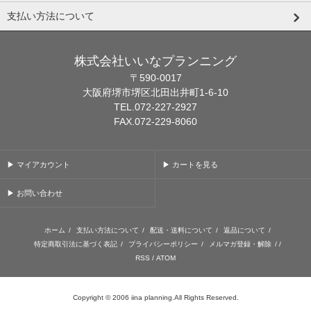
支払い方法について
株式会社いいなプランニング
〒590-0017
大阪府堺市堺区北田出井町1-6-10
TEL.072-227-2927
FAX.072-229-8060
▶ マイアカウント
▶ カートを見る
▶ お問い合わせ
ホーム
/
支払い方法について
/
配送・送料について
/
返品について
/
特定商取引法に基づく表記
/
プライバシーポリシー
/
メルマガ登録・解除
/ /
RSS
/
ATOM
Copyright © 2006 iina planning.All Rights Reserved.