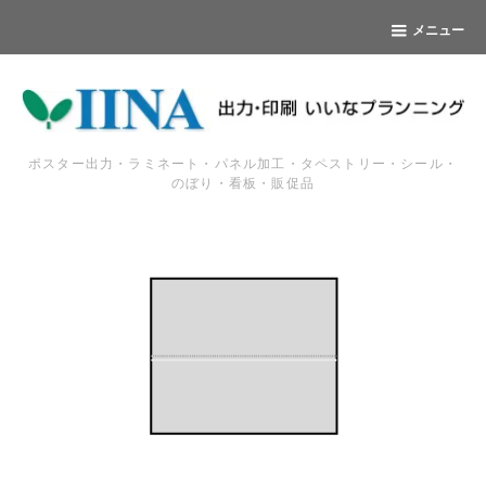
メニュー
ポスター出力・ラミネート・パネル加工・タペストリー・シール・
のぼり・看板・販促品