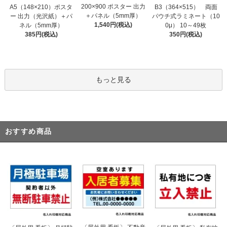
200×900 ポスター 出力
A5（148×210）ポスタ
B3（364×515） 両面
＋パネル（5mm厚）
ー 出力（光沢紙）＋パ
パウチ式ラミネート（10
1,540円(税込)
ネル（5mm厚）
0μ） 10～49枚
385円(税込)
350円(税込)
もっと見る
おすすめ商品