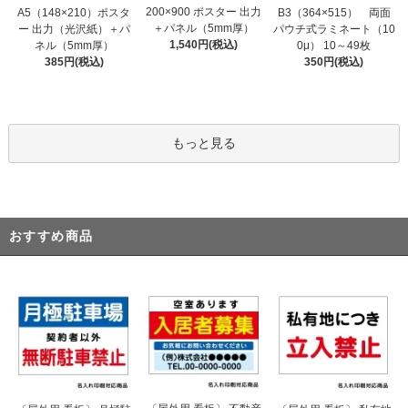
200×900 ポスター 出力
A5（148×210）ポスタ
B3（364×515） 両面
＋パネル（5mm厚）
ー 出力（光沢紙）＋パ
パウチ式ラミネート（10
1,540円(税込)
ネル（5mm厚）
0μ） 10～49枚
385円(税込)
350円(税込)
もっと見る
おすすめ商品