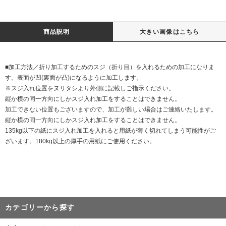
商品説明
大きい画像はこちら
■加工方法／折り加工するためのスジ（折り目）を入れるための加工になりま
す。表面が凹(裏面が凸)になるように加工します。
※スジ入れ位置をヌリタシより外側に記載しご指示ください。
縦か横の同一方向にしかスジ入れ加工をすることはできません。
加工できない位置もございますので、加工が難しい場合はご連絡いたします。
縦か横の同一方向にしかスジ入れ加工をすることはできません。
135kg以下の紙にスジ入れ加工を入れると用紙が薄く切れてしまう可能性がご
ざいます。180kg以上の厚手の用紙にご使用ください。
カテゴリーから探す