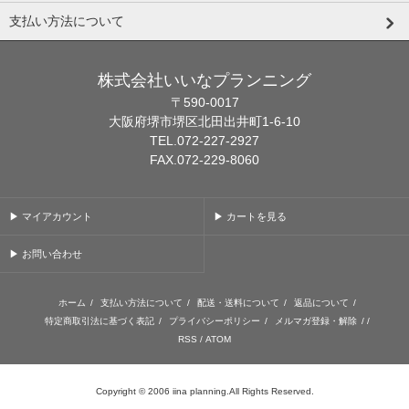
支払い方法について
株式会社いいなプランニング
〒590-0017
大阪府堺市堺区北田出井町1-6-10
TEL.072-227-2927
FAX.072-229-8060
▶ マイアカウント
▶ カートを見る
▶ お問い合わせ
ホーム
/
支払い方法について
/
配送・送料について
/
返品について
/
特定商取引法に基づく表記
/
プライバシーポリシー
/
メルマガ登録・解除
/ /
RSS
/
ATOM
Copyright © 2006 iina planning.All Rights Reserved.