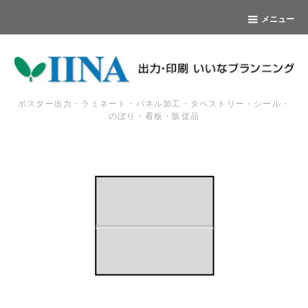
メニュー
ポスター出力・ラミネート・パネル加工・タペストリー・シール・
のぼり・看板・販促品